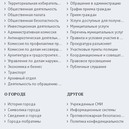
Территориальная избирательная комиссия
Обращение в администрацию
Общественная деятельность
График приема граждан
Общественная палата
Прием граждан
Общественная безопастность
Услуги доступные для получения в электронной форме
Инвестиционная деятельность
Муниципальные услуги
Административная комиссия
Перечень муниципальных услуг
Антинаркотическая деятельность
Правила и условия участия в жилищных программах
Комиссия по профилактике правонарушений
Прокуратура разъясняет
Комиссия по делам несовершеннолетних
Участковые пункты полиции
Архитектура и градостроительство
Координационные и совещательные органы
Управление по делам наружной рекламы
Правовое просвещение
Экономика и бизнес
Публичные слушания
Транспорт
Архивный отдел
Деятельность по обращению с животными без владельцев
О ГОРОДЕ
ДРУГОЕ
История города
Учрежденные СМИ
Символика города
Информационные системы
Сведения о городе
Противопожарная безопасность
Города-побратимы
Политика конфиденциальности