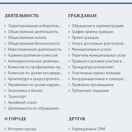
ДЕЯТЕЛЬНОСТЬ
ГРАЖДАНАМ
Территориальная избирательная комиссия
Обращение в администрацию
Общественная деятельность
График приема граждан
Общественная палата
Прием граждан
Общественная безопастность
Услуги доступные для получения в электронной форме
Инвестиционная деятельность
Муниципальные услуги
Административная комиссия
Перечень муниципальных услуг
Антинаркотическая деятельность
Правила и условия участия в жилищных программах
Комиссия по профилактике правонарушений
Прокуратура разъясняет
Комиссия по делам несовершеннолетних
Участковые пункты полиции
Архитектура и градостроительство
Координационные и совещательные органы
Управление по делам наружной рекламы
Правовое просвещение
Экономика и бизнес
Публичные слушания
Транспорт
Архивный отдел
Деятельность по обращению с животными без владельцев
О ГОРОДЕ
ДРУГОЕ
История города
Учрежденные СМИ