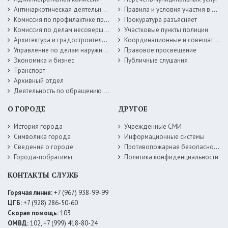
Антинаркотическая деятельность
Правила и условия участия в жилищных программах
Комиссия по профилактике правонарушений
Прокуратура разъясняет
Комиссия по делам несовершеннолетних
Участковые пункты полиции
Архитектура и градостроительство
Координационные и совещательные органы
Управление по делам наружной рекламы
Правовое просвещение
Экономика и бизнес
Публичные слушания
Транспорт
Архивный отдел
Деятельность по обращению с животными без владельцев
О ГОРОДЕ
ДРУГОЕ
История города
Учрежденные СМИ
Символика города
Информационные системы
Сведения о городе
Противопожарная безопасность
Города-побратимы
Политика конфиденциальности
КОНТАКТЫ СЛУЖБ
Горячая линия:
+7 (967) 938-99-99
ЦГБ:
+7 (928) 286-50-60
Скорая помощь:
103
ОМВД:
102, +7 (999) 418-80-24