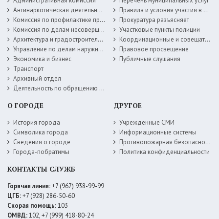
Административная комиссия
Перечень муниципальных услуг
Антинаркотическая деятельность
Правила и условия участия в жилищных программах
Комиссия по профилактике правонарушений
Прокуратура разъясняет
Комиссия по делам несовершеннолетних
Участковые пункты полиции
Архитектура и градостроительство
Координационные и совещательные органы
Управление по делам наружной рекламы
Правовое просвещение
Экономика и бизнес
Публичные слушания
Транспорт
Архивный отдел
Деятельность по обращению с животными без владельцев
О ГОРОДЕ
ДРУГОЕ
История города
Учрежденные СМИ
Символика города
Информационные системы
Сведения о городе
Противопожарная безопасность
Города-побратимы
Политика конфиденциальности
КОНТАКТЫ СЛУЖБ
Горячая линия:
+7 (967) 938-99-99
ЦГБ:
+7 (928) 286-50-60
Скорая помощь:
103
ОМВД:
102, +7 (999) 418-80-24