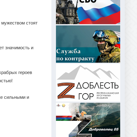
и мужеством стоят
ет значимость и
храбрых героев
остью!
же сильными и