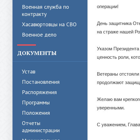
Военная служба по
операции!
контракту
День защитника Оте
Хасавюртовцы на СВО
на страже нашей Ро
Военное дело
Указом Президента 
ДОКУМЕНТЫ
ценность роли, кот
Устав
Ветераны отстояли 
Постановления
продолжают защища
Распоряжения
Желаю вам крепкого
Программы
уверенными.
Положения
Отчеты
С уважением, Глава
администрации