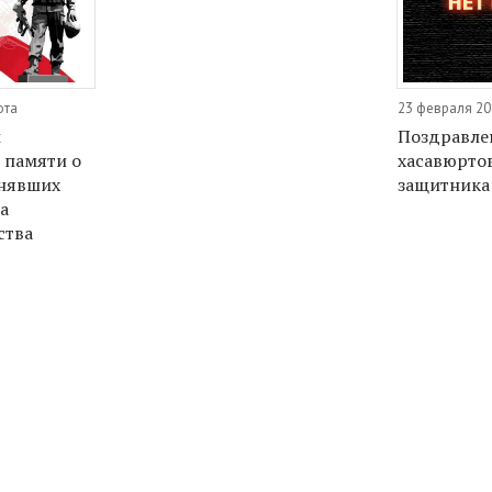
ота
23 февраля 20
ы
Поздравле
 памяти о
хасавюрто
лнявших
защитника
а
ства