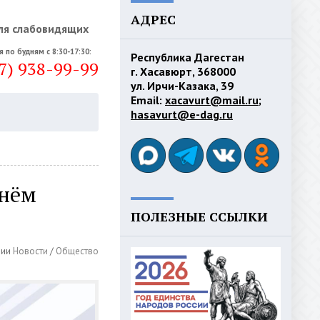
АДРЕС
ля слабовидящих
я по будням с 8:30-17:30:
Республика Дагестан
7) 938-99-99
г. Хасавюрт, 368000
ул. Ирчи-Казака, 39
Email:
xacavurt@mail.ru
;
hasavurt@e-dag.ru
Днём
ПОЛЕЗНЫЕ ССЫЛКИ
рии
Новости
/
Общество