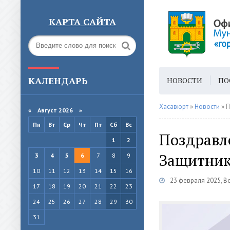
КАРТА САЙТА
КАЛЕНДАРЬ
НОВОСТИ
ПО
ГОРОДСКАЯ СРЕ
Хасавюрт
»
Новости
» П
«
Август 2026 »
Пн
Вт
Ср
Чт
Пт
Сб
Вс
Поздравл
1
2
Защитник
3
4
5
6
7
8
9
10
11
12
13
14
15
16
23 февраля 2025, В
17
18
19
20
21
22
23
24
25
26
27
28
29
30
31