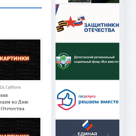
16, Суббота
ния
вцам ко Дню
 Отечества