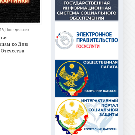
15, Понедельник
ния
вцам ко Дню
 Отечества