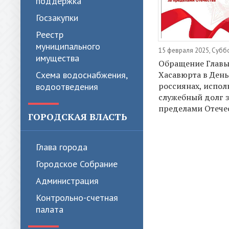
поддержка
Госзакупки
Реестр
муниципального
15 февраля 2025, Субб
имущества
Обращение Глав
Хасавюрта в День
Схема водоснабжения,
россиянах, испо
водоотведения
служебный долг з
пределами Отече
ГОРОДСКАЯ ВЛАСТЬ
Глава города
Городское Собрание
Администрация
Контрольно-счетная
палата