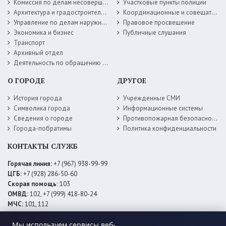
Комиссия по делам несовершеннолетних
Участковые пункты полиции
Архитектура и градостроительство
Координационные и совещательные органы
Управление по делам наружной рекламы
Правовое просвещение
Экономика и бизнес
Публичные слушания
Транспорт
Архивный отдел
Деятельность по обращению с животными без владельцев
О ГОРОДЕ
ДРУГОЕ
История города
Учрежденные СМИ
Символика города
Информационные системы
Сведения о городе
Противопожарная безопасность
Города-побратимы
Политика конфиденциальности
КОНТАКТЫ СЛУЖБ
Горячая линия:
+7 (967) 938-99-99
ЦГБ:
+7 (928) 286-50-60
Скорая помощь:
103
ОМВД:
102, +7 (999) 418-80-24
МЧС:
101, 112
ЕДДС:
+7 (928) 576-09-83
Электросети:
Мы используем сервисы веб-
+7 (800) 220-02-20