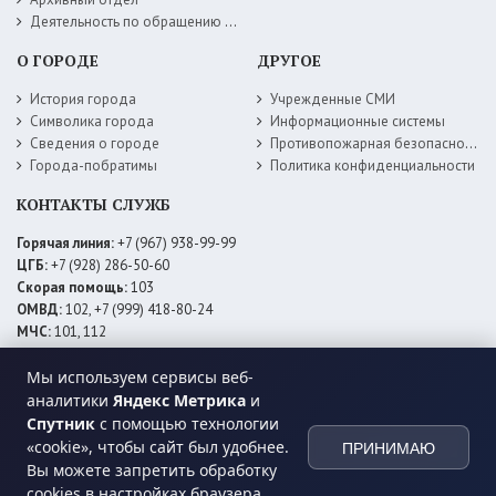
Деятельность по обращению с животными без владельцев
О ГОРОДЕ
ДРУГОЕ
История города
Учрежденные СМИ
Символика города
Информационные системы
Сведения о городе
Противопожарная безопасность
Города-побратимы
Политика конфиденциальности
КОНТАКТЫ СЛУЖБ
Горячая линия:
+7 (967) 938-99-99
ЦГБ:
+7 (928) 286-50-60
Скорая помощь:
103
ОМВД:
102, +7 (999) 418-80-24
МЧС:
101, 112
ЕДДС:
+7 (928) 576-09-83
Электросети:
+7 (800) 220-02-20
Мы используем сервисы веб-
Даггаз:
+7 (928) 980-64-04
аналитики
Яндекс Метрика
и
Горводоснаб:
+7 (928) 559-59-74
Спутник
с помощью технологии
Теплоснаб:
+7 (928) 873-27-09
«cookie», чтобы сайт был удобнее.
ПРИНИМАЮ
МФЦ:
+7 (938) 777-82-44
Вы можете запретить обработку
cookies в настройках браузера.