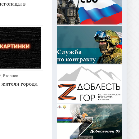
негопады в
4, Вторник
 жители города