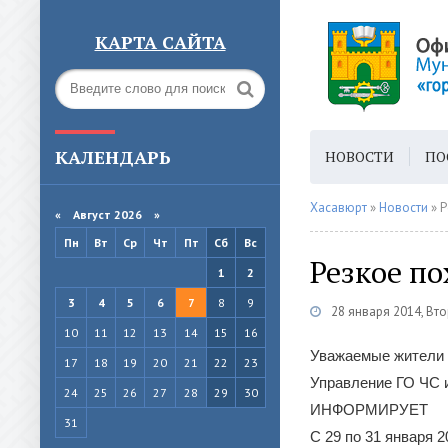
КАРТА САЙТА
КАЛЕНДАРЬ
НОВОСТИ
ПО
ГОРОДСКАЯ СРЕ
Хасавюрт
»
Новости
» Р
«
Август 2026 »
Пн
Вт
Ср
Чт
Пт
Сб
Вс
Резкое по
1
2
3
4
5
6
7
8
9
28 января 2014, Вт
10
11
12
13
14
15
16
Уважаемые жители 
17
18
19
20
21
22
23
Управление ГО ЧС 
24
25
26
27
28
29
30
ИНФОРМИРУЕТ
31
С 29 по 31 января 