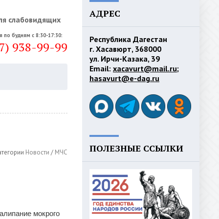
АДРЕС
ля слабовидящих
я по будням с 8:30-17:30:
Республика Дагестан
7) 938-99-99
г. Хасавюрт, 368000
ул. Ирчи-Казака, 39
Email:
xacavurt@mail.ru
;
hasavurt@e-dag.ru
ПОЛЕЗНЫЕ ССЫЛКИ
атегории
Новости
/
МЧС
налипание мокрого