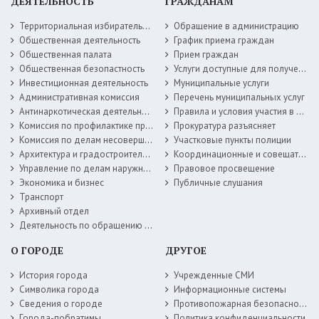
ДЕЯТЕЛЬНОСТЬ
ГРАЖДАНАМ
Территориальная избирательная комиссия
Обращение в администрацию
Общественная деятельность
График приема граждан
Общественная палата
Прием граждан
Общественная безопастность
Услуги доступные для получения в электронной форме
Инвестиционная деятельность
Муниципальные услуги
Административная комиссия
Перечень муниципальных услуг
Антинаркотическая деятельность
Правила и условия участия в жилищных программах
Комиссия по профилактике правонарушений
Прокуратура разъясняет
Комиссия по делам несовершеннолетних
Участковые пункты полиции
Архитектура и градостроительство
Координационные и совещательные органы
Управление по делам наружной рекламы
Правовое просвещение
Экономика и бизнес
Публичные слушания
Транспорт
Архивный отдел
Деятельность по обращению с животными без владельцев
О ГОРОДЕ
ДРУГОЕ
История города
Учрежденные СМИ
Символика города
Информационные системы
Сведения о городе
Противопожарная безопасность
Города-побратимы
Политика конфиденциальности