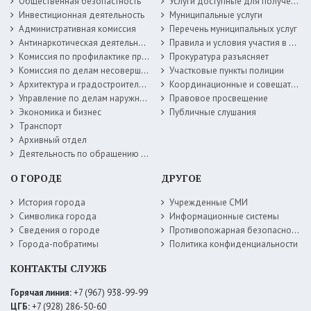
Общественная безопастность
Услуги доступные для получения в электронной форме
Инвестиционная деятельность
Муниципальные услуги
Административная комиссия
Перечень муниципальных услуг
Антинаркотическая деятельность
Правила и условия участия в жилищных программах
Комиссия по профилактике правонарушений
Прокуратура разъясняет
Комиссия по делам несовершеннолетних
Участковые пункты полиции
Архитектура и градостроительство
Координационные и совещательные органы
Управление по делам наружной рекламы
Правовое просвещение
Экономика и бизнес
Публичные слушания
Транспорт
Архивный отдел
Деятельность по обращению с животными без владельцев
О ГОРОДЕ
ДРУГОЕ
История города
Учрежденные СМИ
Символика города
Информационные системы
Сведения о городе
Противопожарная безопасность
Города-побратимы
Политика конфиденциальности
КОНТАКТЫ СЛУЖБ
Горячая линия:
+7 (967) 938-99-99
ЦГБ:
+7 (928) 286-50-60