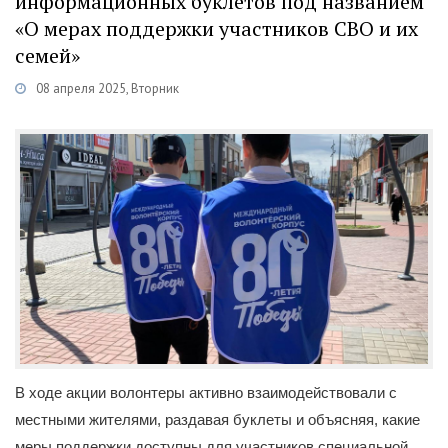
информационных буклетов под названием
«О мерах поддержки участников СВО и их
семей»
08 апреля 2025, Вторник
Категории
Новости
/
Общество
/
Военная служба по контракту
В ходе акции волонтеры активно взаимодействовали с
местными жителями, раздавая буклеты и объясняя, какие
меры поддержки доступны для участников специальной