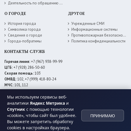
Деятельность по обращению с животными без владельцев
О ГОРОДЕ
ДРУГОЕ
История города
Учрежденные СМИ
Символика города
Информационные системы
Сведения о городе
Противопожарная безопасность
Города-побратимы
Политика конфиденциальности
КОНТАКТЫ СЛУЖБ
Горячая линия:
+7 (967) 938-99-99
ЦГБ:
+7 (928) 286-50-60
Скорая помощь:
103
ОМВД:
102, +7 (999) 418-80-24
МЧС:
101, 112
ЕДДС:
+7 (928) 576-09-83
Электросети:
+7 (800) 220-02-20
Мы используем сервисы веб-
Даггаз:
+7 (928) 980-64-04
аналитики
Яндекс Метрика
и
Горводоснаб:
+7 (928) 559-59-74
Спутник
с помощью технологии
Теплоснаб:
+7 (928) 873-27-09
«cookie», чтобы сайт был удобнее.
ПРИНИМАЮ
МФЦ:
+7 (938) 777-82-44
Вы можете запретить обработку
cookies в настройках браузера.