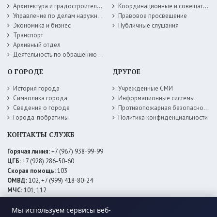
Архитектура и градостроительство
Координационные и совещательные органы
Управление по делам наружной рекламы
Правовое просвещение
Экономика и бизнес
Публичные слушания
Транспорт
Архивный отдел
Деятельность по обращению с животными без владельцев
О ГОРОДЕ
ДРУГОЕ
История города
Учрежденные СМИ
Символика города
Информационные системы
Сведения о городе
Противопожарная безопасность
Города-побратимы
Политика конфиденциальности
КОНТАКТЫ СЛУЖБ
Горячая линия:
+7 (967) 938-99-99
ЦГБ:
+7 (928) 286-50-60
Скорая помощь:
103
ОМВД:
102, +7 (999) 418-80-24
МЧС:
101, 112
ЕДДС:
+7 (928) 576-09-83
Электросети:
+7 (800) 220-02-20
Мы используем сервисы веб-