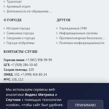
Транспорт
Архивный отдел
Деятельность по обращению с животными без владельцев
О ГОРОДЕ
ДРУГОЕ
История города
Учрежденные СМИ
Символика города
Информационные системы
Сведения о городе
Противопожарная безопасность
Города-побратимы
Политика конфиденциальности
КОНТАКТЫ СЛУЖБ
Горячая линия:
+7 (967) 938-99-99
ЦГБ:
+7 (928) 286-50-60
Скорая помощь:
103
ОМВД:
102, +7 (999) 418-80-24
МЧС:
101, 112
ЕДДС:
+7 (928) 576-09-83
Электросети:
+7 (800) 220-02-20
Мы используем сервисы веб-
Даггаз:
+7 (928) 980-64-04
аналитики
Яндекс Метрика
и
Горводоснаб:
+7 (928) 559-59-74
Спутник
с помощью технологии
Теплоснаб:
+7 (928) 873-27-09
«cookie», чтобы сайт был удобнее.
ПРИНИМАЮ
МФЦ:
+7 (938) 777-82-44