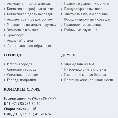
Антинаркотическая деятельность
Правила и условия участия в жилищных программах
Комиссия по профилактике правонарушений
Прокуратура разъясняет
Комиссия по делам несовершеннолетних
Участковые пункты полиции
Архитектура и градостроительство
Координационные и совещательные органы
Управление по делам наружной рекламы
Правовое просвещение
Экономика и бизнес
Публичные слушания
Транспорт
Архивный отдел
Деятельность по обращению с животными без владельцев
О ГОРОДЕ
ДРУГОЕ
История города
Учрежденные СМИ
Символика города
Информационные системы
Сведения о городе
Противопожарная безопасность
Города-побратимы
Политика конфиденциальности
КОНТАКТЫ СЛУЖБ
Горячая линия:
+7 (967) 938-99-99
ЦГБ:
+7 (928) 286-50-60
Скорая помощь:
103
ОМВД:
102, +7 (999) 418-80-24