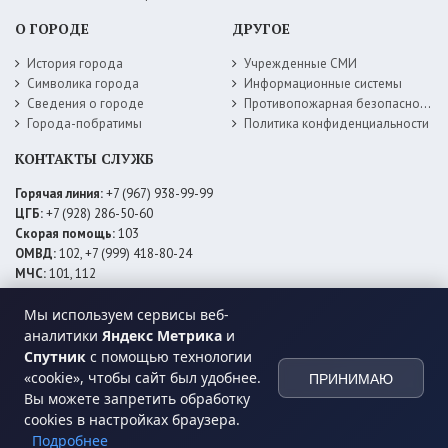
О ГОРОДЕ
ДРУГОЕ
История города
Учрежденные СМИ
Символика города
Информационные системы
Сведения о городе
Противопожарная безопасность
Города-побратимы
Политика конфиденциальности
КОНТАКТЫ СЛУЖБ
Горячая линия:
+7 (967) 938-99-99
ЦГБ:
+7 (928) 286-50-60
Скорая помощь:
103
ОМВД:
102, +7 (999) 418-80-24
МЧС:
101, 112
ЕДДС:
+7 (928) 576-09-83
Мы используем сервисы веб-
Электросети:
+7 (800) 220-02-20
Даггаз:
+7 (928) 980-64-04
аналитики
Яндекс Метрика
и
Горводоснаб:
+7 (928) 559-59-74
Спутник
с помощью технологии
Теплоснаб:
+7 (928) 873-27-09
«cookie», чтобы сайт был удобнее.
ПРИНИМАЮ
МФЦ:
+7 (938) 777-82-44
Вы можете запретить обработку
cookies в настройках браузера.
Подробнее
© 2026 Администрация
МО ГО «город Хасавюрт»