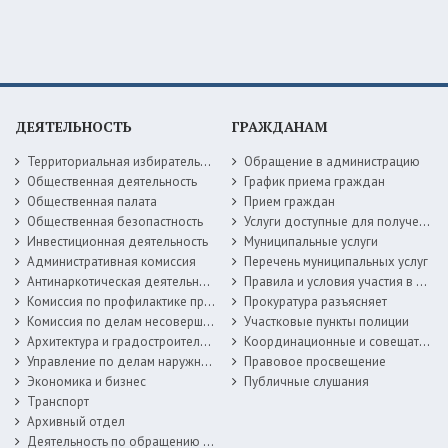
ДЕЯТЕЛЬНОСТЬ
ГРАЖДАНАМ
Территориальная избирательная комиссия
Обращение в администрацию
Общественная деятельность
График приема граждан
Общественная палата
Прием граждан
Общественная безопастность
Услуги доступные для получения в электронной форме
Инвестиционная деятельность
Муниципальные услуги
Административная комиссия
Перечень муниципальных услуг
Антинаркотическая деятельность
Правила и условия участия в жилищных программах
Комиссия по профилактике правонарушений
Прокуратура разъясняет
Комиссия по делам несовершеннолетних
Участковые пункты полиции
Архитектура и градостроительство
Координационные и совещательные органы
Управление по делам наружной рекламы
Правовое просвещение
Экономика и бизнес
Публичные слушания
Транспорт
Архивный отдел
Деятельность по обращению с животными без владельцев