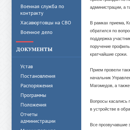
Военная служба по
администрации, а т
контракту
Хасавюртовцы на СВО
В рамках приема, 
обратился по вопро
Военное дело
поддержка участник
поручение профиль
ДОКУМЕНТЫ
кратчайшие сроки.
Устав
Прием провели так
Постановления
начальник Управле
Распоряжения
Магомедов, а также
Программы
Вопросы касались 
Положения
в устройстве в обр
Отчеты
администрации
Все прозвучавшие з