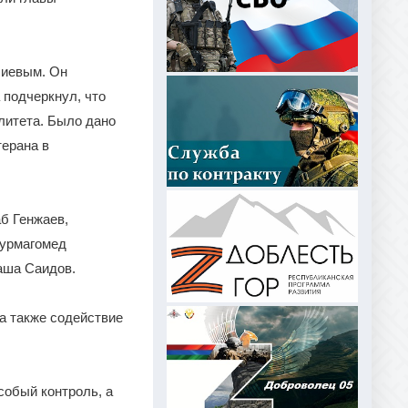
биевым. Он
 подчеркнул, что
литета. Было дано
ерана в
б Генжаев,
Нурмагомед
паша Саидов.
а также содействие
собый контроль, а