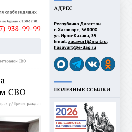
АДРЕС
ля слабовидящих
я по будням с 8:30-17:30:
Республика Дагестан
7) 938-99-99
г. Хасавюрт, 368000
ул. Ирчи-Казака, 39
Email:
xacavurt@mail.ru
;
hasavurt@e-dag.ru
 ветераном СВО
та
ПОЛЕЗНЫЕ ССЫЛКИ
ом СВО
тракту
/
Прием граждан