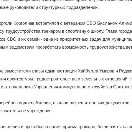
акже руководители структурных подразделений.
Корголи Корголиев встретился с ветераном СВО Бисланом Алим
су трудоустройства тренером в спортивную школу. Глава города
ов СВО и их семей - одна из приоритетных задач для муниципа
ным ведомствам проработать возможность трудоустройства вет
же заместители главы администрации Хайбулла Умаров и Раджа
ния архитектуры, градостроительства и земельных отношений 
 и.о. начальника Управления коммунального хозяйства Солтан
перебоев водоснабжения, выдачи разрешительных документов, 
азовательное учреждение.
аявления и просьбы во время приема граждан, были взяты на о