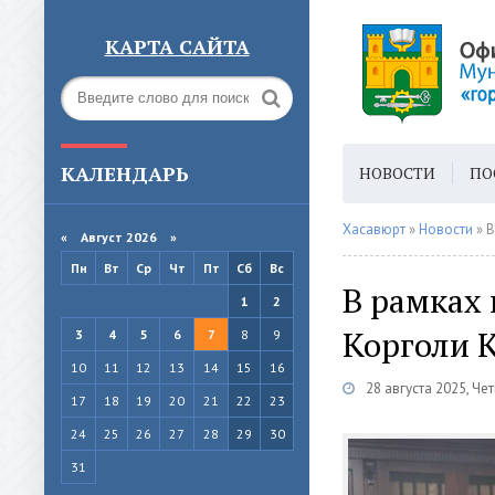
КАРТА САЙТА
КАЛЕНДАРЬ
НОВОСТИ
ПО
ГОРОДСКАЯ СРЕ
Хасавюрт
»
Новости
» В
«
Август 2026 »
Пн
Вт
Ср
Чт
Пт
Сб
Вс
В рамках
1
2
Корголи К
3
4
5
6
7
8
9
10
11
12
13
14
15
16
28 августа 2025, Че
17
18
19
20
21
22
23
24
25
26
27
28
29
30
31