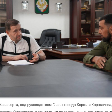
 Хасавюрта, под руководством Главы города Корголи Корголиева
ичным обращениям, в котором также приняли участие заместит