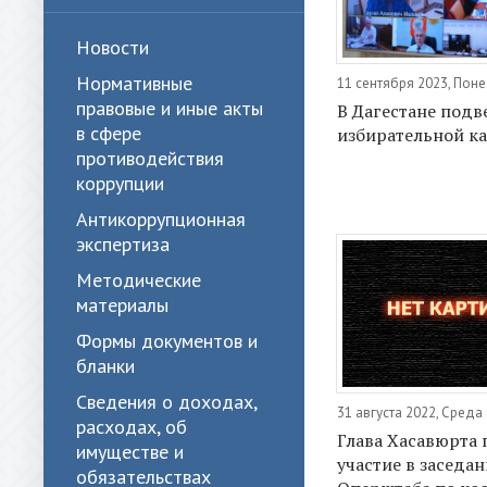
Новости
Нормативные
11 сентября 2023, Пон
правовые и иные акты
В Дагестане подв
в сфере
избирательной к
противодействия
коррупции
Антикоррупционная
экспертиза
Методические
материалы
Формы документов и
бланки
Сведения о доходах,
31 августа 2022, Среда
расходах, об
Глава Хасавюрта
имуществе и
участие в заседа
обязательствах