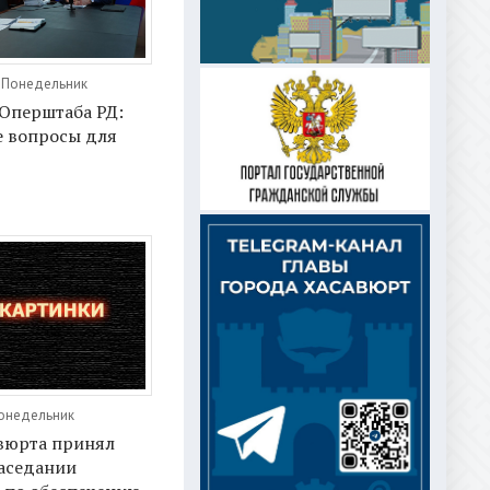
, Понедельник
 Оперштаба РД:
е вопросы для
Понедельник
авюрта принял
заседании