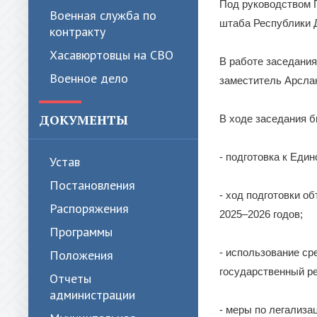
Под руководством 
Военная служба по
штаба Республики 
контракту
Хасавюртовцы на СВО
В работе заседания
Военное дело
заместитель Арсла
ДОКУМЕНТЫ
В ходе заседания 
- подготовка к Еди
Устав
Постановления
- ход подготовки о
Распоряжения
2025–2026 годов;
Программы
- использование ср
Положения
государственный р
Отчеты
администрации
- меры по легализа