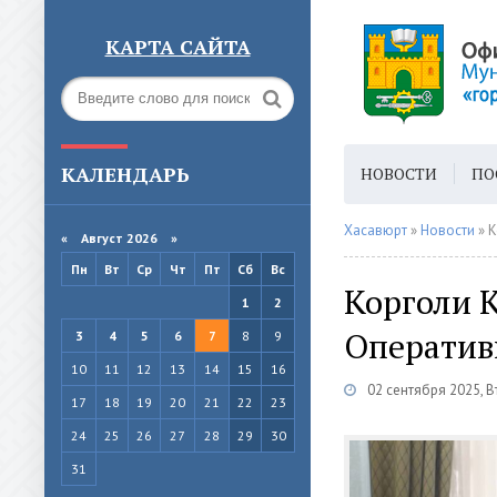
КАРТА САЙТА
КАЛЕНДАРЬ
НОВОСТИ
ПО
ГОРОДСКАЯ СРЕ
Хасавюрт
»
Новости
» К
«
Август 2026 »
Пн
Вт
Ср
Чт
Пт
Сб
Вс
Корголи К
1
2
Оператив
3
4
5
6
7
8
9
10
11
12
13
14
15
16
02 сентября 2025, 
17
18
19
20
21
22
23
24
25
26
27
28
29
30
31