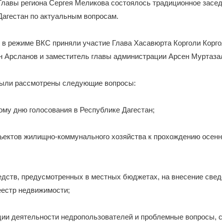
Главы региона Сергея Меликова состоялось традиционное засе
Дагестан по актуальным вопросам.
 в режиме ВКС приняли участие Глава Хасавюрта Корголи Корго
н Арсланов и заместитель главы администрации Арсен Муртаза
были рассмотрены следующие вопросы:
ному дню голосования в Республике Дагестан;
бъектов жилищно-коммунального хозяйства к прохождению осенн
едств, предусмотренных в местных бюджетах, на внесение све
еестр недвижимости;
ции деятельности недропользователей и проблемные вопросы, 