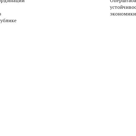
ординации
Оперштаба
устойчивос
ю
экономики
публике