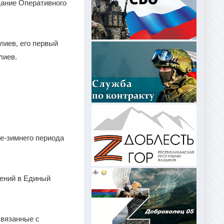
дание Оперативного
лиев, его первый
лиев.
е-зимнего периода
дений в Единый
связанные с