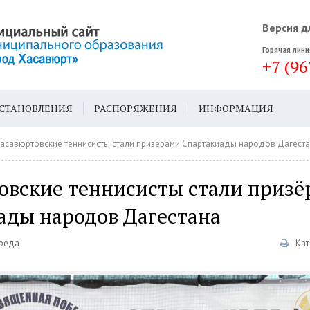
Версия д
Горячая лини
+7 (96
СТАНОВЛЕНИЯ
РАСПОРЯЖЕНИЯ
ИНФОРМАЦИЯ
ДА
ГЕН. ПЛАН
асавюртовские теннисисты стали призёрами Спартакиады народов Дагест
овские теннисисты стали приз
ады народов Дагестана
Среда
Кат