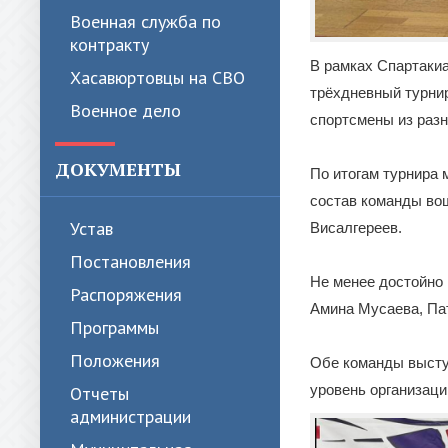
Военная служба по
контракту
В рамках Спартаки
Хасавюртовцы на СВО
трёхдневный турнир
Военное дело
спортсмены из разн
ДОКУМЕНТЫ
По итогам турнира 
состав команды во
Устав
Висалгереев.
Постановления
Не менее достойно 
Распоряжения
Амина Мусаева, Па
Программы
Положения
Обе команды высту
уровень организаци
Отчеты
администрации