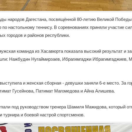
ады народов Дагестана, посвящённой 80-летию Великой Победы
 по настольному теннису. В соревнованиях приняли участие с
ых городов и районов республики.
мужская команда из Хасавюрта показала высокий результат и за
шли: Нажбудин Нугаймирзаев, Ибрагимгаджи Ибрагимгаджиев, 
выступила и женская сборная - девушки заняли 6-е место. За г
тимат Гусейнова, Патимат Магомедова и Айна Алишева.
пали под руководством тренера Шамиля Мажидова, который от
и турнира и боевой настрой спортсменов.