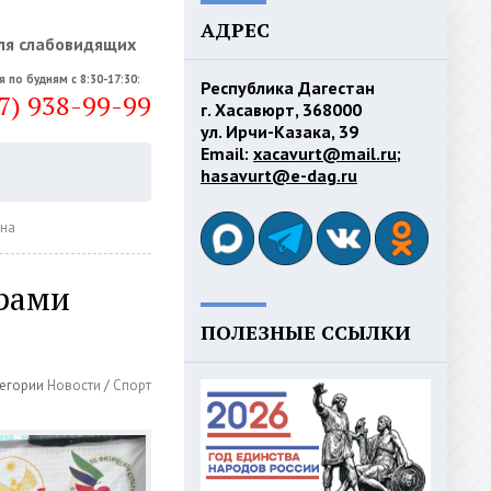
АДРЕС
ля слабовидящих
я по будням с 8:30-17:30:
Республика Дагестан
7) 938-99-99
г. Хасавюрт, 368000
ул. Ирчи-Казака, 39
Email:
xacavurt@mail.ru
;
hasavurt@e-dag.ru
ана
ёрами
ПОЛЕЗНЫЕ ССЫЛКИ
егории
Новости
/
Спорт