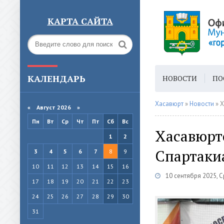
КАРТА САЙТА
КАЛЕНДАРЬ
НОВОСТИ
ПО
ГОРОДСКАЯ СРЕ
Хасавюрт
»
Новости
» Х
«
Август 2026 »
Пн
Вт
Ср
Чт
Пт
Сб
Вс
Хасавюрт
1
2
Спартаки
3
4
5
6
7
8
9
10
11
12
13
14
15
16
10 сентября 2025, 
17
18
19
20
21
22
23
24
25
26
27
28
29
30
31