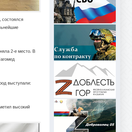
, состоялся
ильнейшие
няла 2-е место. В
Магомед
ород выступали:
метил высокий