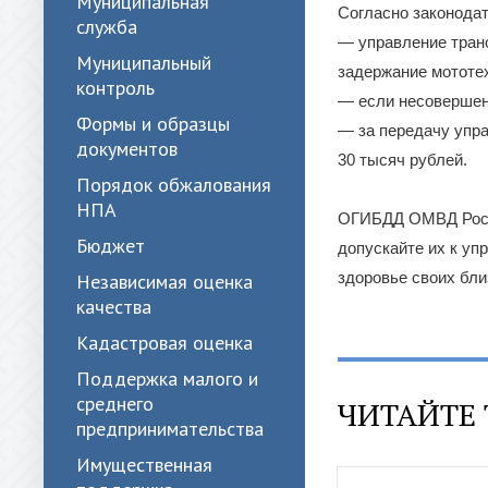
Муниципальная
Согласно законодат
служба
— управление транс
Муниципальный
задержание мототе
контроль
— если несовершенн
Формы и образцы
— за передачу упр
документов
30 тысяч рублей.
Порядок обжалования
НПА
ОГИБДД ОМВД России
Бюджет
допускайте их к уп
здоровье своих бли
Независимая оценка
качества
Кадастровая оценка
Поддержка малого и
среднего
ЧИТАЙТЕ 
предпринимательства
Имущественная