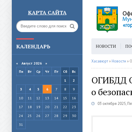
КАРТА САЙТА
КАЛЕНДАРЬ
НОВОСТИ
ПО
ГОРОДСКАЯ СРЕ
Хасавюрт
»
Новости
» О
«
Август 2026 »
Пн
Вт
Ср
Чт
Пт
Сб
Вс
ОГИБДД О
1
2
о безопас
3
4
5
6
7
8
9
10
11
12
13
14
15
16
03 октября 2025, П
17
18
19
20
21
22
23
24
25
26
27
28
29
30
31