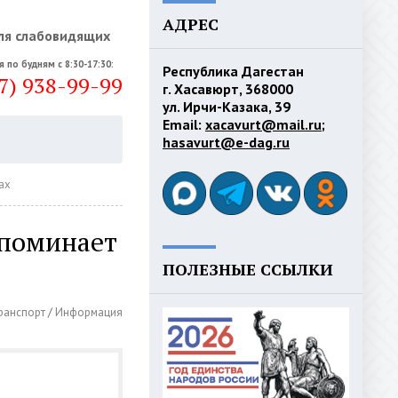
АДРЕС
ля слабовидящих
я по будням с 8:30-17:30:
Республика Дагестан
7) 938-99-99
г. Хасавюрт, 368000
ул. Ирчи-Казака, 39
Email:
xacavurt@mail.ru
;
hasavurt@e-dag.ru
гах
апоминает
ПОЛЕЗНЫЕ ССЫЛКИ
ранспорт
/
Информация