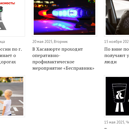
ица
20 мая 2025, Вторник
15 ноября 202
сии по г.
В Хасавюрте проходит
По вине п
инает о
оперативно-
получают у
дорогах
профилактическое
люди
мероприятие «Бесправник»
15 мая 2025, Ч