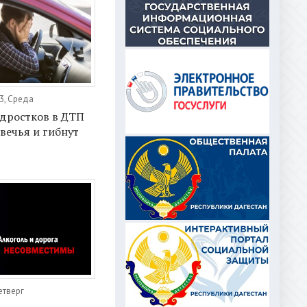
3, Среда
одростков в ДТП
вечья и гибнут
етверг