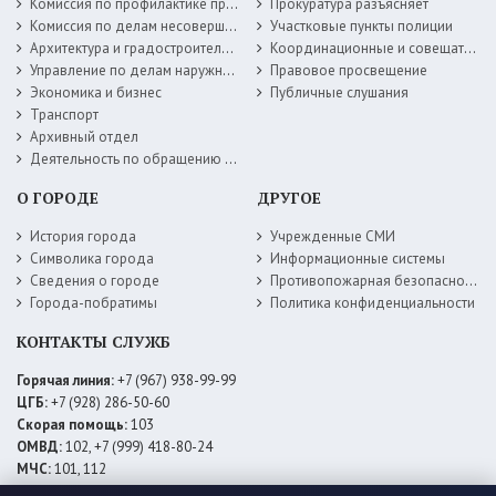
Комиссия по профилактике правонарушений
Прокуратура разъясняет
Комиссия по делам несовершеннолетних
Участковые пункты полиции
Архитектура и градостроительство
Координационные и совещательные органы
Управление по делам наружной рекламы
Правовое просвещение
Экономика и бизнес
Публичные слушания
Транспорт
Архивный отдел
Деятельность по обращению с животными без владельцев
О ГОРОДЕ
ДРУГОЕ
История города
Учрежденные СМИ
Символика города
Информационные системы
Сведения о городе
Противопожарная безопасность
Города-побратимы
Политика конфиденциальности
КОНТАКТЫ СЛУЖБ
Горячая линия:
+7 (967) 938-99-99
ЦГБ:
+7 (928) 286-50-60
Скорая помощь:
103
ОМВД:
102, +7 (999) 418-80-24
МЧС:
101, 112
ЕДДС:
+7 (928) 576-09-83