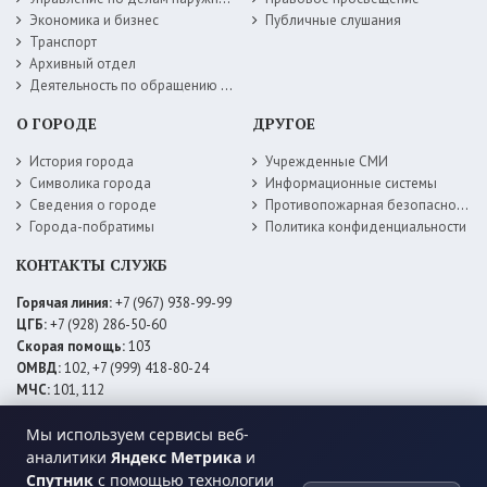
Экономика и бизнес
Публичные слушания
Транспорт
Архивный отдел
Деятельность по обращению с животными без владельцев
О ГОРОДЕ
ДРУГОЕ
История города
Учрежденные СМИ
Символика города
Информационные системы
Сведения о городе
Противопожарная безопасность
Города-побратимы
Политика конфиденциальности
КОНТАКТЫ СЛУЖБ
Горячая линия:
+7 (967) 938-99-99
ЦГБ:
+7 (928) 286-50-60
Скорая помощь:
103
ОМВД:
102, +7 (999) 418-80-24
МЧС:
101, 112
ЕДДС:
+7 (928) 576-09-83
Мы используем сервисы веб-
Электросети:
+7 (800) 220-02-20
Даггаз:
+7 (928) 980-64-04
аналитики
Яндекс Метрика
и
Горводоснаб:
+7 (928) 559-59-74
Спутник
с помощью технологии