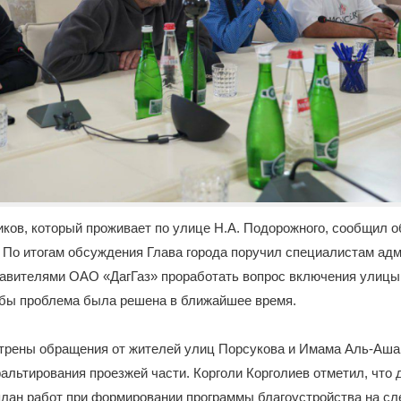
ников, который проживает по улице Н.А. Подорожного, сообщил о
. По итогам обсуждения Глава города поручил специалистам ад
тавителями ОАО «ДагГаз» проработать вопрос включения улицы
обы проблема была решена в ближайшее время.
трены обращения от жителей улиц Порсукова и Имама Аль-Аша
льтирования проезжей части. Корголи Корголиев отметил, что 
план работ при формировании программы благоустройства на с