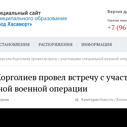
Версия д
Горячая лини
+7 (96
СТАНОВЛЕНИЯ
РАСПОРЯЖЕНИЯ
ИНФОРМАЦИЯ
ДА
ГЕН. ПЛАН
орголи Корголиев провел встречу с участниками специальной военной опе
орголиев провел встречу с уча
ной военной операции
торник
Категории
Новости
/
Военн