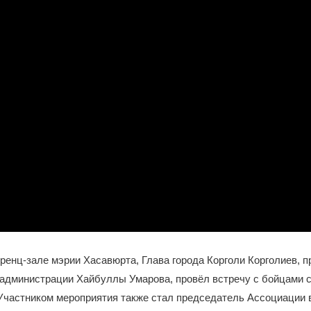
еренц-зале мэрии Хасавюрта, Глава города Корголи Корголиев, п
 администрации Хайбуллы Умарова, провёл встречу с бойцами 
 Участником мероприятия также стал председатель Ассоциации