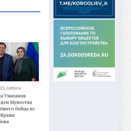
025, Суббота
а Умаханов
рден Мужества
бшего бойца из
 Яраша
бова