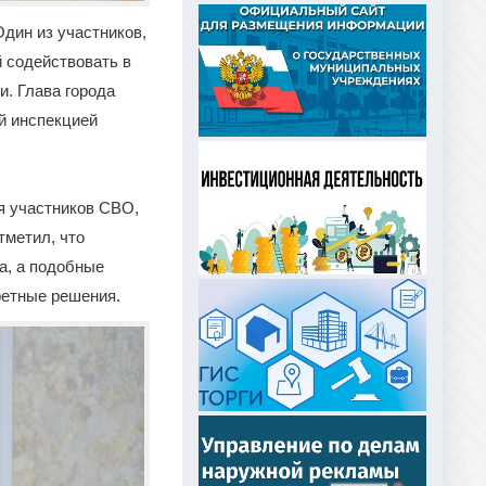
дин из участников,
 содействовать в
и. Глава города
й инспекцией
я участников СВО,
тметил, что
а, а подобные
ретные решения.