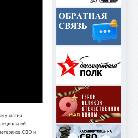
ри участии
специальной
 ветеранов СВО и