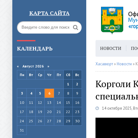
КАРТА САЙТА
КАЛЕНДАРЬ
НОВОСТИ
ПО
ГОРОДСКАЯ СРЕ
Хасавюрт
»
Новости
» К
«
Август 2026 »
Пн
Вт
Ср
Чт
Пт
Сб
Вс
Корголи К
1
2
специаль
3
4
5
6
7
8
9
10
11
12
13
14
15
16
14 октября 2025, В
17
18
19
20
21
22
23
24
25
26
27
28
29
30
31