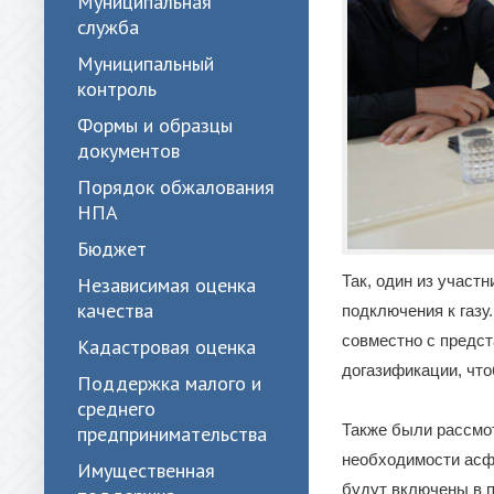
Муниципальная
служба
Муниципальный
контроль
Формы и образцы
документов
Порядок обжалования
НПА
Бюджет
Так, один из участ
Независимая оценка
качества
подключения к газу
совместно с предс
Кадастровая оценка
догазификации, чт
Поддержка малого и
среднего
Также были рассмо
предпринимательства
необходимости асфа
Имущественная
будут включены в 