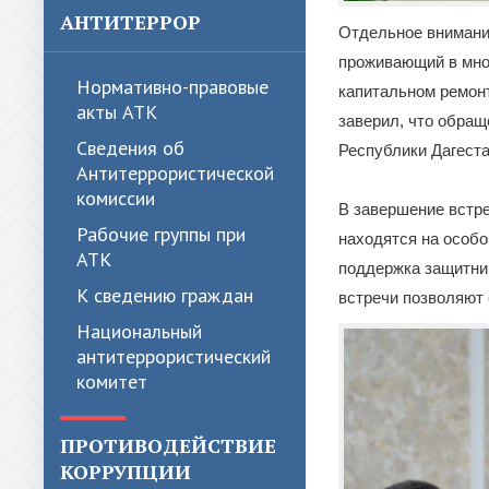
АНТИТЕРРОР
Отдельное внимани
проживающий в мног
Нормативно-правовые
капитальном ремонт
акты АТК
заверил, что обра
Сведения об
Республики Дагеста
Антитеррористической
комиссии
В завершение встре
Рабочие группы при
находятся на особо
АТК
поддержка защитни
К сведению граждан
встречи позволяют 
Национальный
антитеррористический
комитет
ПРОТИВОДЕЙСТВИЕ
КОРРУПЦИИ