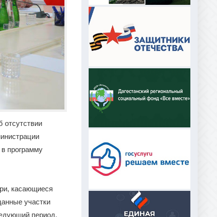
б отсутствии
министрации
 в программу
ри, касающиеся
данные участки
ледующий период.