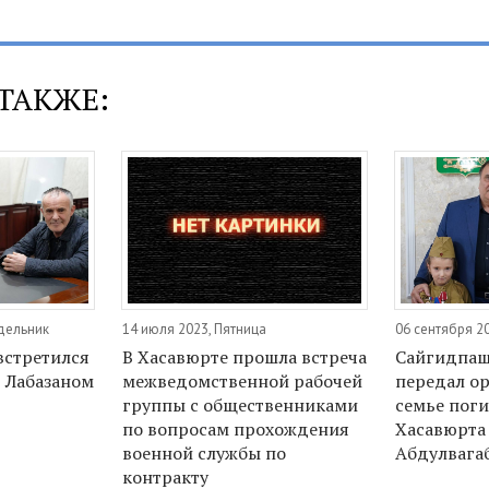
ТАКЖЕ:
дельник
14 июля 2023, Пятница
06 сентября 2
встретился
В Хасавюрте прошла встреча
Сайгидпаш
 Лабазаном
межведомственной рабочей
передал о
группы с общественниками
семье поги
по вопросам прохождения
Хасавюрта
военной службы по
Абдулвага
контракту