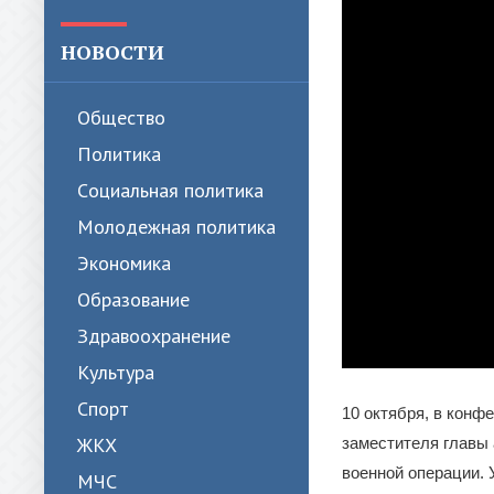
НОВОСТИ
Общество
Политика
Cоциальная политика
Молодежная политика
Экономика
Образование
Здравоохранение
Культура
Спорт
10 октября, в конф
ЖКХ
заместителя главы
военной операции.
МЧС