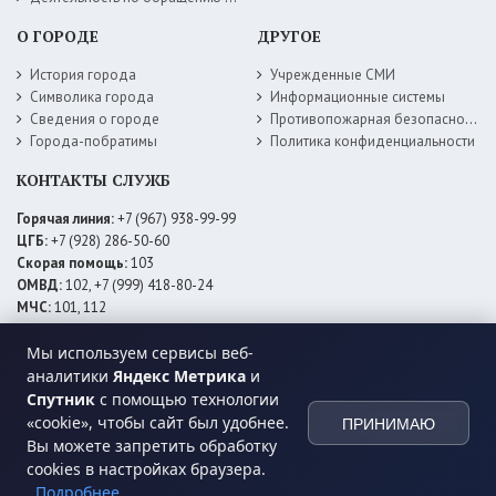
О ГОРОДЕ
ДРУГОЕ
История города
Учрежденные СМИ
Символика города
Информационные системы
Сведения о городе
Противопожарная безопасность
Города-побратимы
Политика конфиденциальности
КОНТАКТЫ СЛУЖБ
Горячая линия:
+7 (967) 938-99-99
ЦГБ:
+7 (928) 286-50-60
Скорая помощь:
103
ОМВД:
102, +7 (999) 418-80-24
МЧС:
101, 112
ЕДДС:
+7 (928) 576-09-83
Мы используем сервисы веб-
Электросети:
+7 (800) 220-02-20
Даггаз:
+7 (928) 980-64-04
аналитики
Яндекс Метрика
и
Горводоснаб:
+7 (928) 559-59-74
Спутник
с помощью технологии
Теплоснаб:
+7 (928) 873-27-09
«cookie», чтобы сайт был удобнее.
ПРИНИМАЮ
МФЦ:
+7 (938) 777-82-44
Вы можете запретить обработку
cookies в настройках браузера.
Подробнее
© 2026 Администрация
МО ГО «город Хасавюрт»