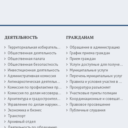
ДЕЯТЕЛЬНОСТЬ
ГРАЖДАНАМ
Территориальная избирательная комиссия
Обращение в администрацию
Общественная деятельность
График приема граждан
Общественная палата
Прием граждан
Общественная безопастность
Услуги доступные для получения в электронной форме
Инвестиционная деятельность
Муниципальные услуги
Административная комиссия
Перечень муниципальных услуг
Антинаркотическая деятельность
Правила и условия участия в жилищных программах
Комиссия по профилактике правонарушений
Прокуратура разъясняет
Комиссия по делам несовершеннолетних
Участковые пункты полиции
Архитектура и градостроительство
Координационные и совещательные органы
Управление по делам наружной рекламы
Правовое просвещение
Экономика и бизнес
Публичные слушания
Транспорт
Архивный отдел
Деятельность по обращению с животными без владельцев