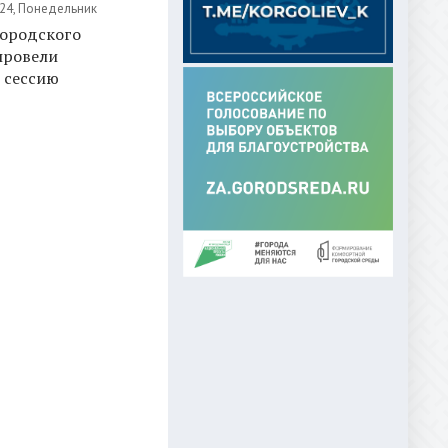
24, Понедельник
городского
провели
 сессию