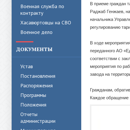
В приеме граждан т
Военная служба по
Раджаб Генжаев, н
контракту
начальника Управле
Хасавюртовцы на СВО
регулированию тар
Военное дело
В ходе мероприяти
ДОКУМЕНТЫ
переданного АО «Е
соответствии с за
Устав
мероприятия по ра
завода на территор
Постановления
Распоряжения
Гражданам, обрати
Программы
Каждое обращение в
Положения
Отчеты
администрации