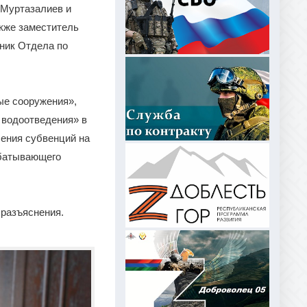
 Муртазалиев и
кже заместитель
ьник Отдела по
ые сооружения»,
 водоотведения» в
ения субвенций на
абатывающего
 разъяснения.