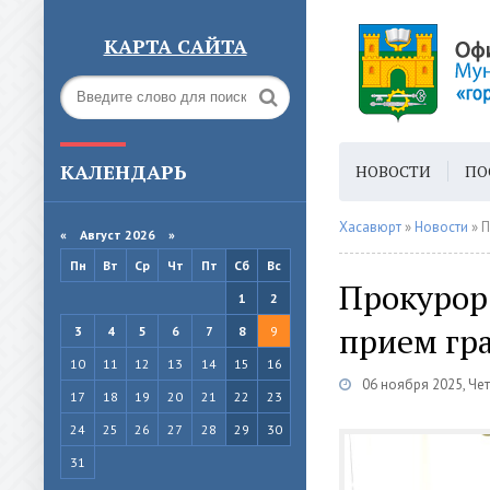
КАРТА САЙТА
КАЛЕНДАРЬ
НОВОСТИ
ПО
ГОРОДСКАЯ СРЕ
Хасавюрт
»
Новости
» 
«
Август 2026 »
Пн
Вт
Ср
Чт
Пт
Сб
Вс
Прокурор
1
2
прием гр
3
4
5
6
7
8
9
10
11
12
13
14
15
16
06 ноября 2025, Че
17
18
19
20
21
22
23
24
25
26
27
28
29
30
31