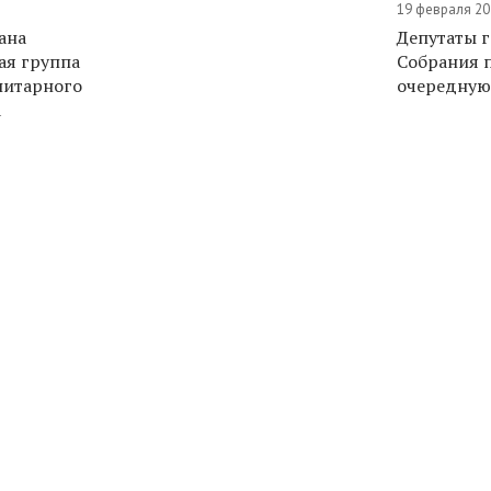
19 февраля 20
ана
Депутаты 
я группа
Собрания 
нитарного
очередную
а