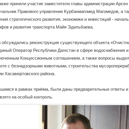
акже приняли участие заместители главы администрации Арсен
ачальник Правового управления Курбанмагомед Магомедов, а та
ния стратегического развития, экономики и инвестиций - начал
ифов и развития транспорта Майя Эдильбаева.
я обсуждались реконструкция существующего объекта «Очистн
диный Оператор Республики Дагестан в сфере водоснабжения и
ключенным Концессионным соглашением, а также вопросы выдел
боте с безнадзорными животными, строительства мусороперер
ии Хасавюртовского района.
вшимся в рамках приёма, были даны предварительные ответы и
зято на особый контроль.