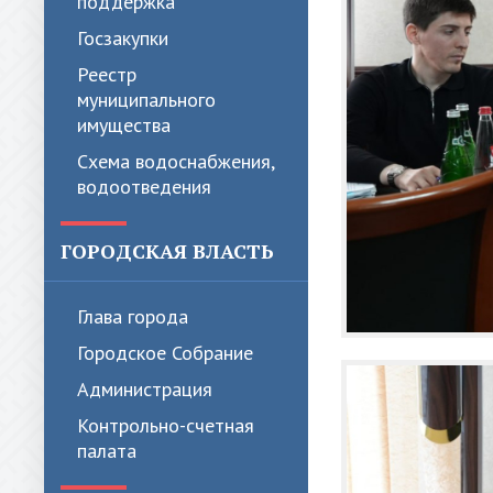
поддержка
Госзакупки
Реестр
муниципального
имущества
Схема водоснабжения,
водоотведения
ГОРОДСКАЯ ВЛАСТЬ
Глава города
Городское Собрание
Администрация
Контрольно-счетная
палата