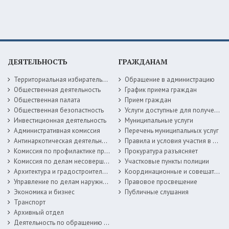
ДЕЯТЕЛЬНОСТЬ
ГРАЖДАНАМ
Территориальная избирательная комиссия
Обращение в администрацию
Общественная деятельность
График приема граждан
Общественная палата
Прием граждан
Общественная безопастность
Услуги доступные для получения в электронной форме
Инвестиционная деятельность
Муниципальные услуги
Административная комиссия
Перечень муниципальных услуг
Антинаркотическая деятельность
Правила и условия участия в жилищных программах
Комиссия по профилактике правонарушений
Прокуратура разъясняет
Комиссия по делам несовершеннолетних
Участковые пункты полиции
Архитектура и градостроительство
Координационные и совещательные органы
Управление по делам наружной рекламы
Правовое просвещение
Экономика и бизнес
Публичные слушания
Транспорт
Архивный отдел
Деятельность по обращению с животными без владельцев