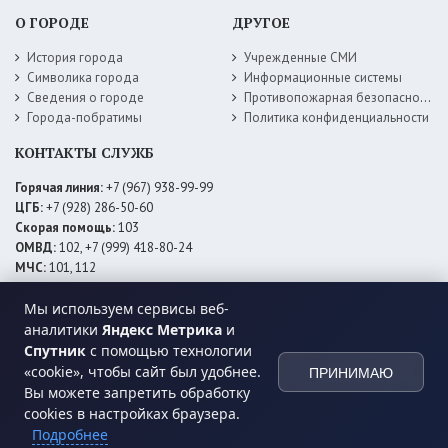
О ГОРОДЕ
ДРУГОЕ
История города
Учрежденные СМИ
Символика города
Информационные системы
Сведения о городе
Противопожарная безопасность
Города-побратимы
Политика конфиденциальности
КОНТАКТЫ СЛУЖБ
Горячая линия:
+7 (967) 938-99-99
ЦГБ:
+7 (928) 286-50-60
Скорая помощь:
103
ОМВД:
102, +7 (999) 418-80-24
МЧС:
101, 112
ЕДДС:
+7 (928) 576-09-83
Мы используем сервисы веб-
Электросети:
+7 (800) 220-02-20
Даггаз:
+7 (928) 980-64-04
аналитики
Яндекс Метрика
и
Горводоснаб:
+7 (928) 559-59-74
Спутник
с помощью технологии
Теплоснаб:
+7 (928) 873-27-09
«cookie», чтобы сайт был удобнее.
ПРИНИМАЮ
МФЦ:
+7 (938) 777-82-44
Вы можете запретить обработку
cookies в настройках браузера.
Подробнее
© 2026 Администрация
МО ГО «город Хасавюрт»