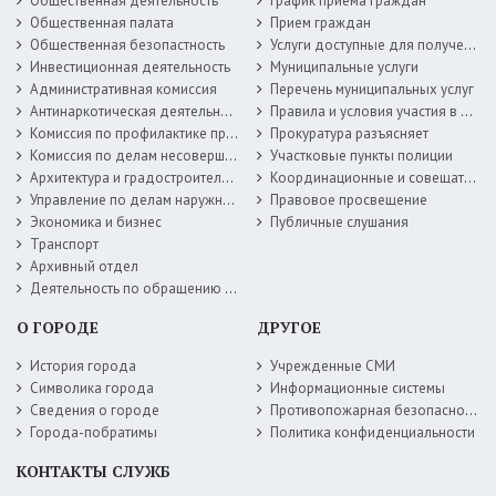
Общественная деятельность
График приема граждан
Общественная палата
Прием граждан
Общественная безопастность
Услуги доступные для получения в электронной форме
Инвестиционная деятельность
Муниципальные услуги
Административная комиссия
Перечень муниципальных услуг
Антинаркотическая деятельность
Правила и условия участия в жилищных программах
Комиссия по профилактике правонарушений
Прокуратура разъясняет
Комиссия по делам несовершеннолетних
Участковые пункты полиции
Архитектура и градостроительство
Координационные и совещательные органы
Управление по делам наружной рекламы
Правовое просвещение
Экономика и бизнес
Публичные слушания
Транспорт
Архивный отдел
Деятельность по обращению с животными без владельцев
О ГОРОДЕ
ДРУГОЕ
История города
Учрежденные СМИ
Символика города
Информационные системы
Сведения о городе
Противопожарная безопасность
Города-побратимы
Политика конфиденциальности
КОНТАКТЫ СЛУЖБ