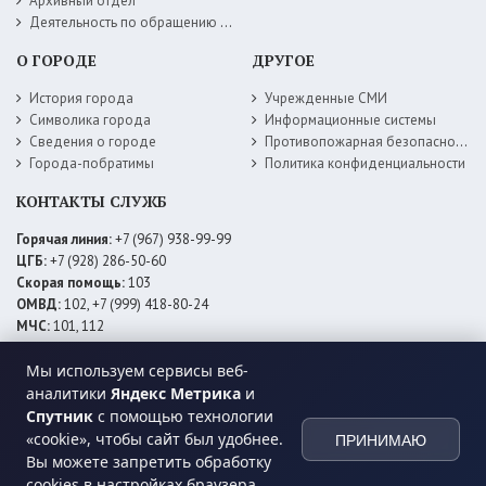
Архивный отдел
Деятельность по обращению с животными без владельцев
О ГОРОДЕ
ДРУГОЕ
История города
Учрежденные СМИ
Символика города
Информационные системы
Сведения о городе
Противопожарная безопасность
Города-побратимы
Политика конфиденциальности
КОНТАКТЫ СЛУЖБ
Горячая линия:
+7 (967) 938-99-99
ЦГБ:
+7 (928) 286-50-60
Скорая помощь:
103
ОМВД:
102, +7 (999) 418-80-24
МЧС:
101, 112
ЕДДС:
+7 (928) 576-09-83
Электросети:
+7 (800) 220-02-20
Мы используем сервисы веб-
Даггаз:
+7 (928) 980-64-04
аналитики
Яндекс Метрика
и
Горводоснаб:
+7 (928) 559-59-74
Спутник
с помощью технологии
Теплоснаб:
+7 (928) 873-27-09
«cookie», чтобы сайт был удобнее.
ПРИНИМАЮ
МФЦ:
+7 (938) 777-82-44
Вы можете запретить обработку
cookies в настройках браузера.