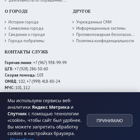
Деятельность по обращению с животными без владельцев
О ГОРОДЕ
ДРУГОЕ
История города
Учрежденные СМИ
Символика города
Информационные системы
Сведения о городе
Противопожарная безопасность
Города-побратимы
Политика конфиденциальности
КОНТАКТЫ СЛУЖБ
Горячая линия:
+7 (967) 938-99-99
ЦГБ:
+7 (928) 286-50-60
Скорая помощь:
103
ОМВД:
102, +7 (999) 418-80-24
МЧС:
101, 112
ЕДДС:
+7 (928) 576-09-83
Электросети:
+7 (800) 220-02-20
Мы используем сервисы веб-
Даггаз:
+7 (928) 980-64-04
аналитики
Яндекс Метрика
и
Горводоснаб:
+7 (928) 559-59-74
Спутник
с помощью технологии
Теплоснаб:
+7 (928) 873-27-09
«cookie», чтобы сайт был удобнее.
ПРИНИМАЮ
МФЦ:
+7 (938) 777-82-44
Вы можете запретить обработку
cookies в настройках браузера.
Подробнее