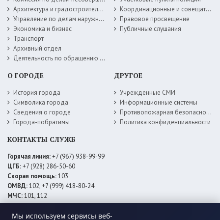
Архитектура и градостроительство
Координационные и совещательные органы
Управление по делам наружной рекламы
Правовое просвещение
Экономика и бизнес
Публичные слушания
Транспорт
Архивный отдел
Деятельность по обращению с животными без владельцев
О ГОРОДЕ
ДРУГОЕ
История города
Учрежденные СМИ
Символика города
Информационные системы
Сведения о городе
Противопожарная безопасность
Города-побратимы
Политика конфиденциальности
КОНТАКТЫ СЛУЖБ
Горячая линия:
+7 (967) 938-99-99
ЦГБ:
+7 (928) 286-50-60
Скорая помощь:
103
ОМВД:
102, +7 (999) 418-80-24
МЧС:
101, 112
ЕДДС:
+7 (928) 576-09-83
Мы используем сервисы веб-
Электросети:
+7 (800) 220-02-20