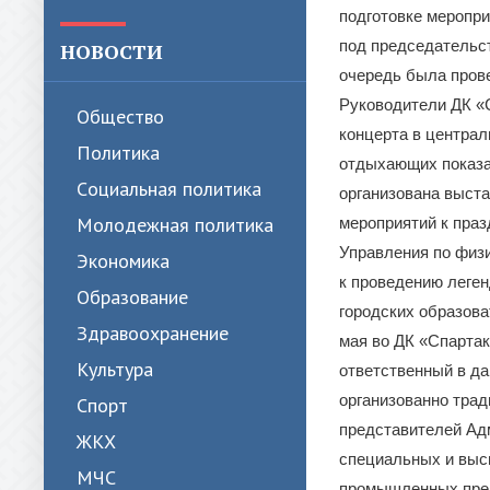
подготовке меропр
под председательс
НОВОСТИ
очередь была прове
Руководители ДК «С
Общество
концерта в централ
Политика
отдыхающих показа
Cоциальная политика
организована выст
Молодежная политика
мероприятий к пра
Управления по физи
Экономика
к проведению леге
Образование
городских образова
Здравоохранение
мая во ДК «Спартак
Культура
ответственный в да
организованно трад
Спорт
представителей Ад
ЖКХ
специальных и выс
МЧС
промышленных пред