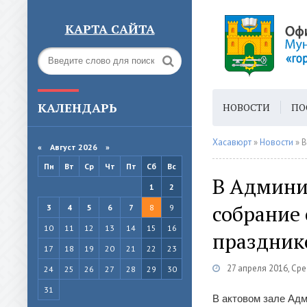
КАРТА САЙТА
КАЛЕНДАРЬ
НОВОСТИ
ПО
ГОРОДСКАЯ СРЕ
Хасавюрт
»
Новости
» В
«
Август 2026 »
Пн
Вт
Ср
Чт
Пт
Сб
Вс
В Админи
1
2
собрание
3
4
5
6
7
8
9
10
11
12
13
14
15
16
праздник
17
18
19
20
21
22
23
27 апреля 2016, Ср
24
25
26
27
28
29
30
31
В актовом зале Адм