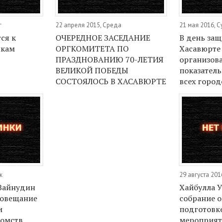
г
22 апреля 2015, Среда
21 мая 2016, 
ся к
ОЧЕРЕДНОЕ ЗАСЕДАНИЕ
В день защ
икам
ОРГКОМИТЕТА ПО
Хасавюрте
ПРАЗДНОВАНИЮ 70-ЛЕТИЯ
организов
ВЕЛИКОЙ ПОБЕДЫ
показател
СОСТОЯЛОСЬ В ХАСАВЮРТЕ
всех город
к
29 августа 20
 Зайнудин
Хайбулла 
совещание
собрание о
и
подготовк
домств
мероприят