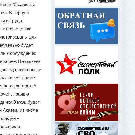
ков в Хасавюрте
ова. В первую
ны и Труда.
, к проведению
монстрированы для
раллельно будет
шли к обсуждению
й войне. Начальник
доклад о готовности
участие учащиеся
чного концерта 5
дочены, заявил
дника 9 мая, будет
 Акаева, из числа
 средне –
орговых и
аны и утверждены.