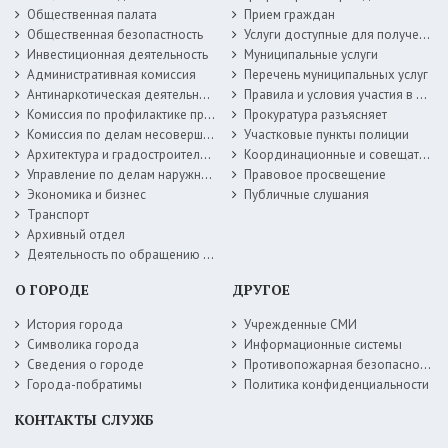
Общественная палата
Прием граждан
Общественная безопастность
Услуги доступные для получения в электронной форме
Инвестиционная деятельность
Муниципальные услуги
Административная комиссия
Перечень муниципальных услуг
Антинаркотическая деятельность
Правила и условия участия в жилищных программах
Комиссия по профилактике правонарушений
Прокуратура разъясняет
Комиссия по делам несовершеннолетних
Участковые пункты полиции
Архитектура и градостроительство
Координационные и совещательные органы
Управление по делам наружной рекламы
Правовое просвещение
Экономика и бизнес
Публичные слушания
Транспорт
Архивный отдел
Деятельность по обращению с животными без владельцев
О ГОРОДЕ
ДРУГОЕ
История города
Учрежденные СМИ
Символика города
Информационные системы
Сведения о городе
Противопожарная безопасность
Города-побратимы
Политика конфиденциальности
КОНТАКТЫ СЛУЖБ