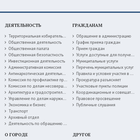
ДЕЯТЕЛЬНОСТЬ
ГРАЖДАНАМ
Территориальная избирательная комиссия
Обращение в администрацию
Общественная деятельность
График приема граждан
Общественная палата
Прием граждан
Общественная безопастность
Услуги доступные для получения в электронной форме
Инвестиционная деятельность
Муниципальные услуги
Административная комиссия
Перечень муниципальных услуг
Антинаркотическая деятельность
Правила и условия участия в жилищных программах
Комиссия по профилактике правонарушений
Прокуратура разъясняет
Комиссия по делам несовершеннолетних
Участковые пункты полиции
Архитектура и градостроительство
Координационные и совещательные органы
Управление по делам наружной рекламы
Правовое просвещение
Экономика и бизнес
Публичные слушания
Транспорт
Архивный отдел
Деятельность по обращению с животными без владельцев
О ГОРОДЕ
ДРУГОЕ