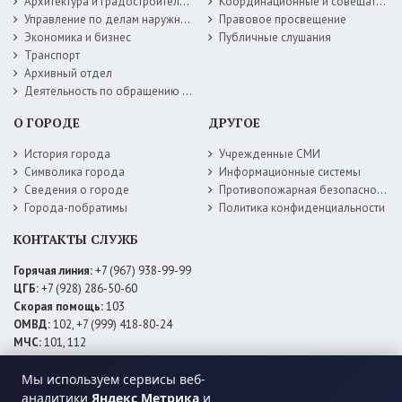
Архитектура и градостроительство
Координационные и совещательные органы
Управление по делам наружной рекламы
Правовое просвещение
Экономика и бизнес
Публичные слушания
Транспорт
Архивный отдел
Деятельность по обращению с животными без владельцев
О ГОРОДЕ
ДРУГОЕ
История города
Учрежденные СМИ
Символика города
Информационные системы
Сведения о городе
Противопожарная безопасность
Города-побратимы
Политика конфиденциальности
КОНТАКТЫ СЛУЖБ
Горячая линия:
+7 (967) 938-99-99
ЦГБ:
+7 (928) 286-50-60
Скорая помощь:
103
ОМВД:
102, +7 (999) 418-80-24
МЧС:
101, 112
ЕДДС:
+7 (928) 576-09-83
Мы используем сервисы веб-
Электросети:
+7 (800) 220-02-20
Даггаз:
+7 (928) 980-64-04
аналитики
Яндекс Метрика
и