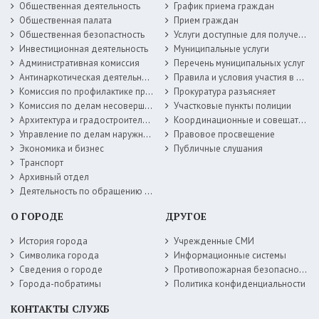
Общественная деятельность
График приема граждан
Общественная палата
Прием граждан
Общественная безопастность
Услуги доступные для получения в электронной форме
Инвестиционная деятельность
Муниципальные услуги
Административная комиссия
Перечень муниципальных услуг
Антинаркотическая деятельность
Правила и условия участия в жилищных программах
Комиссия по профилактике правонарушений
Прокуратура разъясняет
Комиссия по делам несовершеннолетних
Участковые пункты полиции
Архитектура и градостроительство
Координационные и совещательные органы
Управление по делам наружной рекламы
Правовое просвещение
Экономика и бизнес
Публичные слушания
Транспорт
Архивный отдел
Деятельность по обращению с животными без владельцев
О ГОРОДЕ
ДРУГОЕ
История города
Учрежденные СМИ
Символика города
Информационные системы
Сведения о городе
Противопожарная безопасность
Города-побратимы
Политика конфиденциальности
КОНТАКТЫ СЛУЖБ