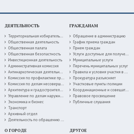
ДЕЯТЕЛЬНОСТЬ
ГРАЖДАНАМ
Территориальная избирательная комиссия
Обращение в администрацию
Общественная деятельность
График приема граждан
Общественная палата
Прием граждан
Общественная безопастность
Услуги доступные для получения в электронной форме
Инвестиционная деятельность
Муниципальные услуги
Административная комиссия
Перечень муниципальных услуг
Антинаркотическая деятельность
Правила и условия участия в жилищных программах
Комиссия по профилактике правонарушений
Прокуратура разъясняет
Комиссия по делам несовершеннолетних
Участковые пункты полиции
Архитектура и градостроительство
Координационные и совещательные органы
Управление по делам наружной рекламы
Правовое просвещение
Экономика и бизнес
Публичные слушания
Транспорт
Архивный отдел
Деятельность по обращению с животными без владельцев
О ГОРОДЕ
ДРУГОЕ