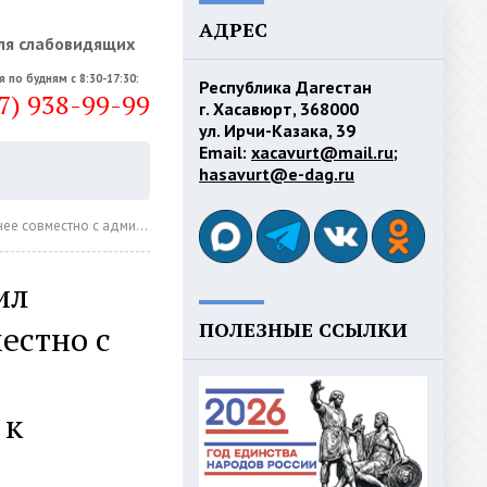
АДРЕС
ля слабовидящих
я по будням с 8:30-17:30:
Республика Дагестан
7) 938-99-99
г. Хасавюрт, 368000
ул. Ирчи-Казака, 39
Email:
xacavurt@mail.ru
;
hasavurt@e-dag.ru
 населения к прохождению диспансеризации
ил
ПОЛЕЗНЫЕ ССЫЛКИ
естно с
 к