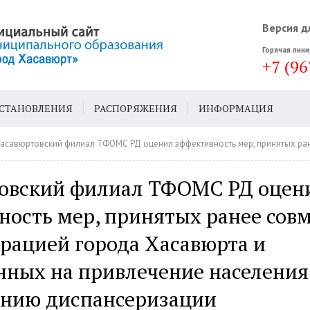
Версия д
Горячая лини
+7 (96
СТАНОВЛЕНИЯ
РАСПОРЯЖЕНИЯ
ИНФОРМАЦИЯ
ДА
ГЕН. ПЛАН
вюртовский филиал ТФОМС РД оценил эффективность мер, принятых ранее совместно с администрацией города Хасавюрта и направленных на привлечение
овский филиал ТФОМС РД оцен
ость мер, принятых ранее совм
рацией города Хасавюрта и
нных на привлечение населения
нию диспансеризации