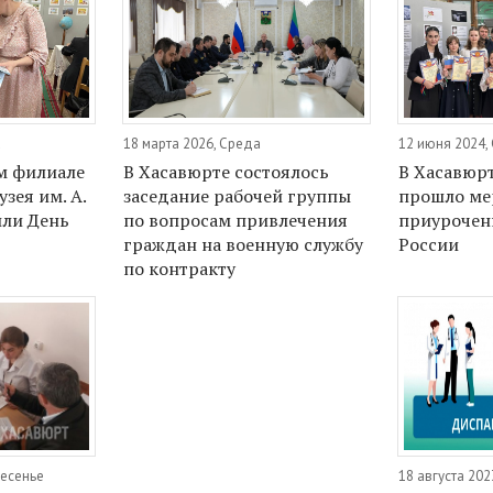
а
18 марта 2026, Среда
12 июня 2024,
м филиале
В Хасавюрте состоялось
В Хасавюр
зея им. А.
заседание рабочей группы
прошло ме
или День
по вопросам привлечения
приурочен
граждан на военную службу
России
по контракту
ресенье
18 августа 202