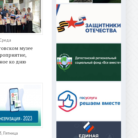
 Среда
товском музее
роприятие,
ное ко дню
3, Пятница