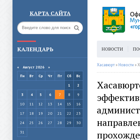
КАРТА САЙТА
КАЛЕНДАРЬ
НОВОСТИ
ПО
ГОРОДСКАЯ СРЕ
Хасавюрт
»
Новости
» Хаса
«
Август 2026 »
Пн
Вт
Ср
Чт
Пт
Сб
Вс
Хасавюрт
1
2
эффективн
3
4
5
6
7
8
9
10
11
12
13
14
15
16
админист
17
18
19
20
21
22
23
направле
24
25
26
27
28
29
30
прохожде
31