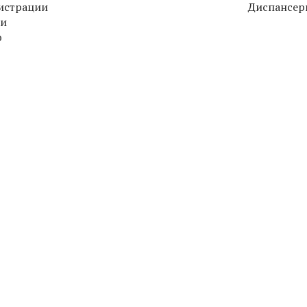
истрации
Диспансер
ли
ю