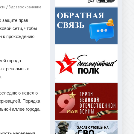
сти
/
Здравоохранение
 защите прав
ковой сети, чтобы
н к прохождению
ей города
ных рекламных
.
 последнюю неделю
еризацией. Порядка
льной аллее города,
ность населения