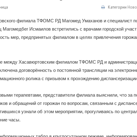
тница
Категории
Ново
овского филиала ТФОМС РД Магомед Умаханов и специалист по
 Магомедбег Исмаилов встретились с врачами городской участ
ость мер, предпринятых филиалом в целях привлечения горожа
ее между Хасавюртовским филиалом ТФОМС РД и администраци
ключена договорённость о постоянной трансляции на электрон
рмационного ролика с призывом к прохождению диспансеризации
ковыми терапевтами, представители филиала выяснили, что за
ков и обращений от горожан по вопросам, связанным с диспанс
тившихся узнали об этом мероприятии, прогуливаясь по центра
рние часы.
информационных табло в круглосуточном режиме, информирован