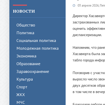
03 апреля 2026, Пя
НОВОСТИ
Директор Хасавюрт
застрахованных лиц
Общество
оценить эффективн
Политика
диспансеризации.
Cоциальная политика
Молодежная политика
Напомним, что ран
Хасавюрта была за
Экономика
табло города инфо
Образование
Здравоохранение
Поговорив с участ
Культура
выросло число звон
двух десятков обра
Спорт
в том числе в вече
ЖКХ
МЧС
Благодаря работе 