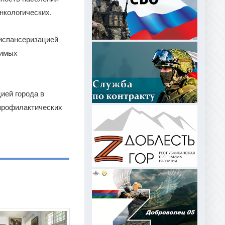
нкологических.
диспансеризацией
димых
ией города в
профилактических