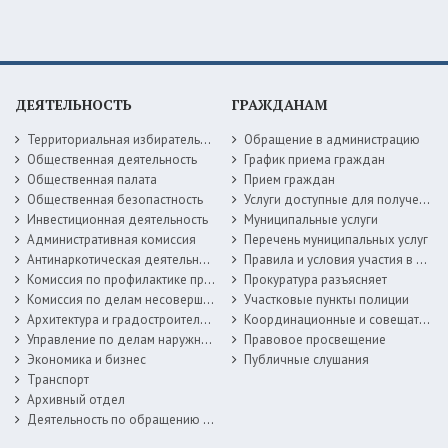
ДЕЯТЕЛЬНОСТЬ
ГРАЖДАНАМ
Территориальная избирательная комиссия
Обращение в администрацию
Общественная деятельность
График приема граждан
Общественная палата
Прием граждан
Общественная безопастность
Услуги доступные для получения в электронной форме
Инвестиционная деятельность
Муниципальные услуги
Административная комиссия
Перечень муниципальных услуг
Антинаркотическая деятельность
Правила и условия участия в жилищных программах
Комиссия по профилактике правонарушений
Прокуратура разъясняет
Комиссия по делам несовершеннолетних
Участковые пункты полиции
Архитектура и градостроительство
Координационные и совещательные органы
Управление по делам наружной рекламы
Правовое просвещение
Экономика и бизнес
Публичные слушания
Транспорт
Архивный отдел
Деятельность по обращению с животными без владельцев