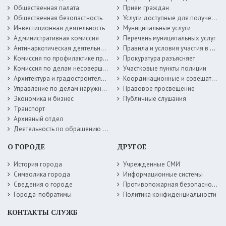
Общественная палата
Прием граждан
Общественная безопастность
Услуги доступные для получения в электронной форме
Инвестиционная деятельность
Муниципальные услуги
Административная комиссия
Перечень муниципальных услуг
Антинаркотическая деятельность
Правила и условия участия в жилищных программах
Комиссия по профилактике правонарушений
Прокуратура разъясняет
Комиссия по делам несовершеннолетних
Участковые пункты полиции
Архитектура и градостроительство
Координационные и совещательные органы
Управление по делам наружной рекламы
Правовое просвещение
Экономика и бизнес
Публичные слушания
Транспорт
Архивный отдел
Деятельность по обращению с животными без владельцев
О ГОРОДЕ
ДРУГОЕ
История города
Учрежденные СМИ
Символика города
Информационные системы
Сведения о городе
Противопожарная безопасность
Города-побратимы
Политика конфиденциальности
КОНТАКТЫ СЛУЖБ