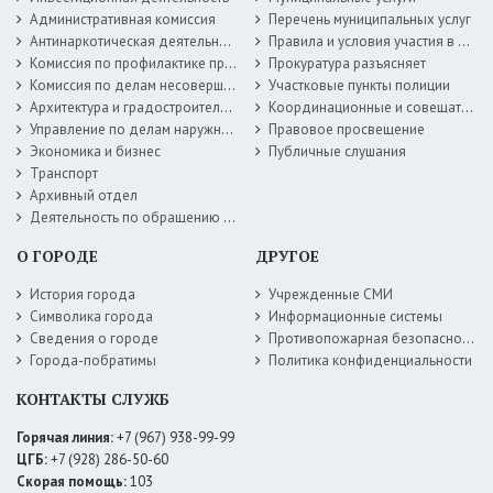
Административная комиссия
Перечень муниципальных услуг
Антинаркотическая деятельность
Правила и условия участия в жилищных программах
Комиссия по профилактике правонарушений
Прокуратура разъясняет
Комиссия по делам несовершеннолетних
Участковые пункты полиции
Архитектура и градостроительство
Координационные и совещательные органы
Управление по делам наружной рекламы
Правовое просвещение
Экономика и бизнес
Публичные слушания
Транспорт
Архивный отдел
Деятельность по обращению с животными без владельцев
О ГОРОДЕ
ДРУГОЕ
История города
Учрежденные СМИ
Символика города
Информационные системы
Сведения о городе
Противопожарная безопасность
Города-побратимы
Политика конфиденциальности
КОНТАКТЫ СЛУЖБ
Горячая линия:
+7 (967) 938-99-99
ЦГБ:
+7 (928) 286-50-60
Скорая помощь:
103