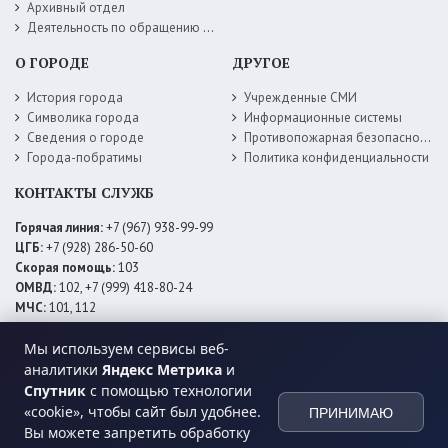
Архивный отдел
Деятельность по обращению с животными без владельцев
О ГОРОДЕ
ДРУГОЕ
История города
Учрежденные СМИ
Символика города
Информационные системы
Сведения о городе
Противопожарная безопасность
Города-побратимы
Политика конфиденциальности
КОНТАКТЫ СЛУЖБ
Горячая линия:
+7 (967) 938-99-99
ЦГБ:
+7 (928) 286-50-60
Скорая помощь:
103
ОМВД:
102, +7 (999) 418-80-24
МЧС:
101, 112
ЕДДС:
+7 (928) 576-09-83
Электросети:
+7 (800) 220-02-20
Мы используем сервисы веб-
Даггаз:
+7 (928) 980-64-04
аналитики
Яндекс Метрика
и
Горводоснаб:
+7 (928) 559-59-74
Спутник
с помощью технологии
Теплоснаб:
+7 (928) 873-27-09
«cookie», чтобы сайт был удобнее.
ПРИНИМАЮ
МФЦ:
+7 (938) 777-82-44
Вы можете запретить обработку