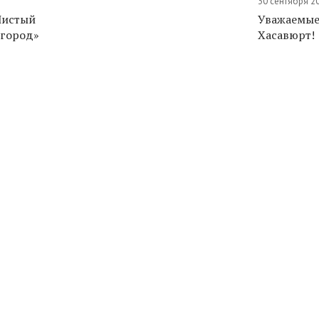
30 сентября 2
Чистый
Уважаемые
 город»
Хасавюрт!