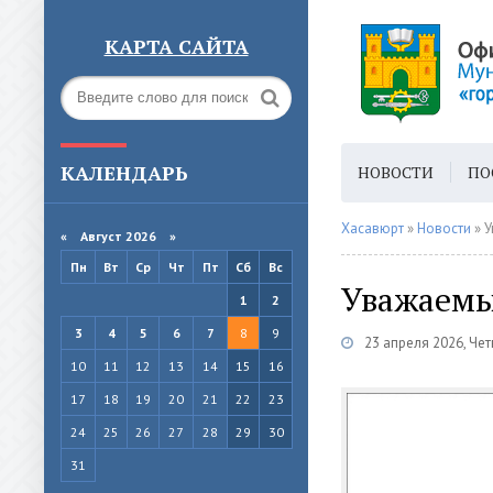
КАРТА САЙТА
КАЛЕНДАРЬ
НОВОСТИ
ПО
ГОРОДСКАЯ СРЕ
Хасавюрт
»
Новости
» 
«
Август 2026 »
Пн
Вт
Ср
Чт
Пт
Сб
Вс
Уважаемы
1
2
3
4
5
6
7
8
9
23 апреля 2026, Чет
10
11
12
13
14
15
16
17
18
19
20
21
22
23
24
25
26
27
28
29
30
31