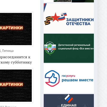
1, Пятница
присоединится к
скому субботнику