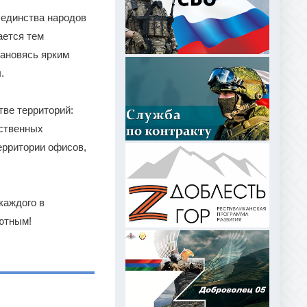
 единства народов
ается тем
тановясь ярким
.
тве территорий:
ественных
ерритории офисов,
каждого в
ютным!