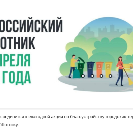
исоединится к ежегодной акции по благоустройству городских те
бботнику.