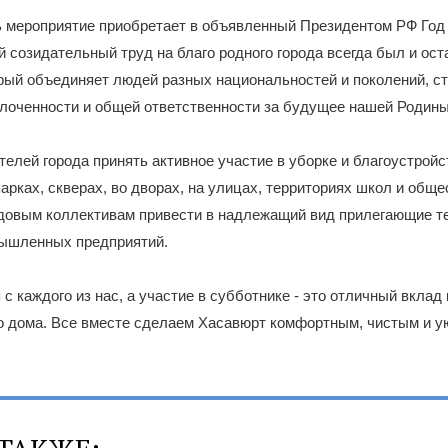
 мероприятие приобретает в объявленный Президентом РФ Год
 созидательный труд на благо родного города всегда был и ост
рый объединяет людей разных национальностей и поколений, с
лоченности и общей ответственности за будущее нашей Родины
елей города принять активное участие в уборке и благоустройс
парках, скверах, во дворах, на улицах, территориях школ и общ
удовым коллективам привести в надлежащий вид прилегающие т
мышленных предприятий.
с каждого из нас, а участие в субботнике - это отличный вклад 
о дома. Все вместе сделаем Хасавюрт комфортным, чистым и у