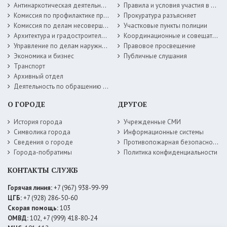
Антинаркотическая деятельность
Правила и условия участия в жилищных программах
Комиссия по профилактике правонарушений
Прокуратура разъясняет
Комиссия по делам несовершеннолетних
Участковые пункты полиции
Архитектура и градостроительство
Координационные и совещательные органы
Управление по делам наружной рекламы
Правовое просвещение
Экономика и бизнес
Публичные слушания
Транспорт
Архивный отдел
Деятельность по обращению с животными без владельцев
О ГОРОДЕ
ДРУГОЕ
История города
Учрежденные СМИ
Символика города
Информационные системы
Сведения о городе
Противопожарная безопасность
Города-побратимы
Политика конфиденциальности
КОНТАКТЫ СЛУЖБ
Горячая линия:
+7 (967) 938-99-99
ЦГБ:
+7 (928) 286-50-60
Скорая помощь:
103
ОМВД:
102, +7 (999) 418-80-24