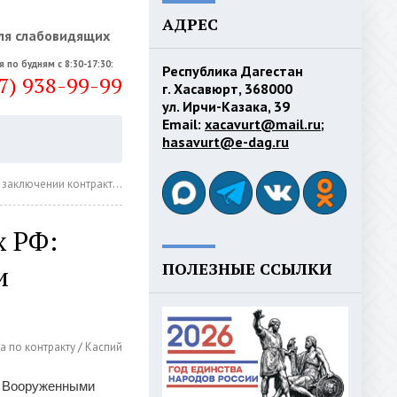
АДРЕС
ля слабовидящих
я по будням с 8:30-17:30:
Республика Дагестан
7) 938-99-99
г. Хасавюрт, 368000
ул. Ирчи-Казака, 39
Email:
xacavurt@mail.ru
;
hasavurt@e-dag.ru
нтракта - 2,8 млн рублей
х РФ:
ПОЛЕЗНЫЕ ССЫЛКИ
и
а по контракту
/
Каспий
с Вооруженными