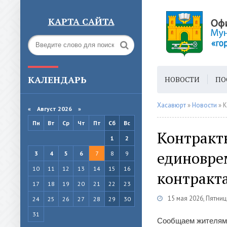
КАРТА САЙТА
КАЛЕНДАРЬ
НОВОСТИ
ПО
ГОРОДСКАЯ СРЕ
Хасавюрт
»
Новости
» К
«
Август 2026 »
Пн
Вт
Ср
Чт
Пт
Сб
Вс
Контракт
1
2
единовре
3
4
5
6
7
8
9
10
11
12
13
14
15
16
контракта
17
18
19
20
21
22
23
15 мая 2026, Пятниц
24
25
26
27
28
29
30
31
Сообщаем жителям 