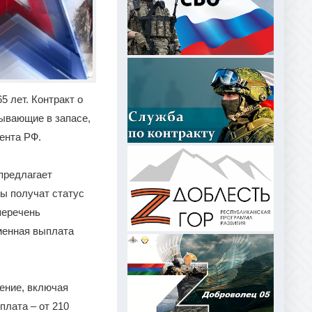
 лет. Контракт о
ывающие в запасе,
ента РФ.
предлагает
цы получат статус
перечень
менная выплата
ение, включая
плата – от 210