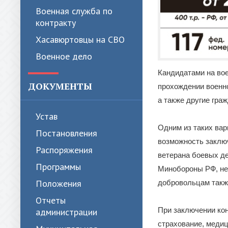
Военная служба по
контракту
Хасавюртовцы на СВО
Военное дело
Кандидатами на вое
ДОКУМЕНТЫ
прохождении военн
а также другие гра
Устав
Одним из таких вар
Постановления
возможность заключ
Распоряжения
ветерана боевых де
Программы
Минобороны РФ, не
Положения
добровольцам также
Отчеты
При заключении кон
администрации
страхование, медиц