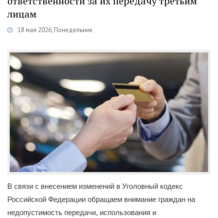
ответственности за их передачу третьим
лицам
18 мая 2026, Понедельник
вости
/
Экономика
/
К сведению граждан
/
Общественная безопастность
В связи с внесением изменений в Уголовный кодекс
Российской Федерации обращаем внимание граждан на
недопустимость передачи, использования и