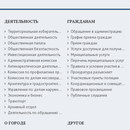
ДЕЯТЕЛЬНОСТЬ
ГРАЖДАНАМ
Территориальная избирательная комиссия
Обращение в администрацию
Общественная деятельность
График приема граждан
Общественная палата
Прием граждан
Общественная безопастность
Услуги доступные для получения в электронной форме
Инвестиционная деятельность
Муниципальные услуги
Административная комиссия
Перечень муниципальных услуг
Антинаркотическая деятельность
Правила и условия участия в жилищных программах
Комиссия по профилактике правонарушений
Прокуратура разъясняет
Комиссия по делам несовершеннолетних
Участковые пункты полиции
Архитектура и градостроительство
Координационные и совещательные органы
Управление по делам наружной рекламы
Правовое просвещение
Экономика и бизнес
Публичные слушания
Транспорт
Архивный отдел
Деятельность по обращению с животными без владельцев
О ГОРОДЕ
ДРУГОЕ