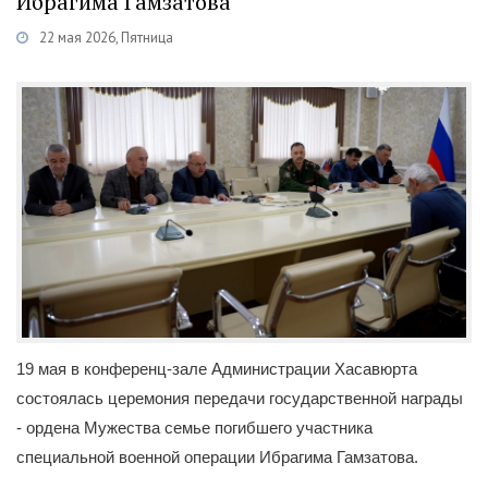
Ибрагима Гамзатова
22 мая 2026, Пятница
атегории
Новости
/
Военная служба по контракту
/
Хасавюртовцы на СВО
19 мая в конференц-зале Администрации Хасавюрта
состоялась церемония передачи государственной награды
- ордена Мужества семье погибшего участника
специальной военной операции Ибрагима Гамзатова.