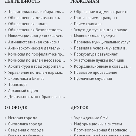
ДЕЯТЕЛЬНОСТЬ
ГРАЖДАНАМ
Территориальная избирательная комиссия
Обращение в администрацию
Общественная деятельность
График приема граждан
Общественная палата
Прием граждан
Общественная безопастность
Услуги доступные для получения в электронной форме
Инвестиционная деятельность
Муниципальные услуги
Административная комиссия
Перечень муниципальных услуг
Антинаркотическая деятельность
Правила и условия участия в жилищных программах
Комиссия по профилактике правонарушений
Прокуратура разъясняет
Комиссия по делам несовершеннолетних
Участковые пункты полиции
Архитектура и градостроительство
Координационные и совещательные органы
Управление по делам наружной рекламы
Правовое просвещение
Экономика и бизнес
Публичные слушания
Транспорт
Архивный отдел
Деятельность по обращению с животными без владельцев
О ГОРОДЕ
ДРУГОЕ
История города
Учрежденные СМИ
Символика города
Информационные системы
Сведения о городе
Противопожарная безопасность