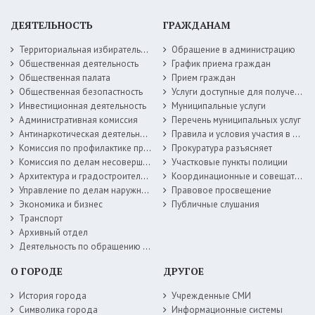
ДЕЯТЕЛЬНОСТЬ
ГРАЖДАНАМ
Территориальная избирательная комиссия
Обращение в администрацию
Общественная деятельность
График приема граждан
Общественная палата
Прием граждан
Общественная безопастность
Услуги доступные для получения в электронной форме
Инвестиционная деятельность
Муниципальные услуги
Административная комиссия
Перечень муниципальных услуг
Антинаркотическая деятельность
Правила и условия участия в жилищных программах
Комиссия по профилактике правонарушений
Прокуратура разъясняет
Комиссия по делам несовершеннолетних
Участковые пункты полиции
Архитектура и градостроительство
Координационные и совещательные органы
Управление по делам наружной рекламы
Правовое просвещение
Экономика и бизнес
Публичные слушания
Транспорт
Архивный отдел
Деятельность по обращению с животными без владельцев
О ГОРОДЕ
ДРУГОЕ
История города
Учрежденные СМИ
Символика города
Информационные системы