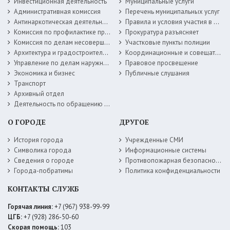
Инвестиционная деятельность
Муниципальные услуги
Административная комиссия
Перечень муниципальных услуг
Антинаркотическая деятельность
Правила и условия участия в жилищных программах
Комиссия по профилактике правонарушений
Прокуратура разъясняет
Комиссия по делам несовершеннолетних
Участковые пункты полиции
Архитектура и градостроительство
Координационные и совещательные органы
Управление по делам наружной рекламы
Правовое просвещение
Экономика и бизнес
Публичные слушания
Транспорт
Архивный отдел
Деятельность по обращению с животными без владельцев
О ГОРОДЕ
ДРУГОЕ
История города
Учрежденные СМИ
Символика города
Информационные системы
Сведения о городе
Противопожарная безопасность
Города-побратимы
Политика конфиденциальности
КОНТАКТЫ СЛУЖБ
Горячая линия:
+7 (967) 938-99-99
ЦГБ:
+7 (928) 286-50-60
Скорая помощь:
103