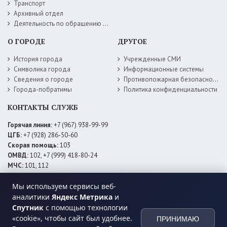
Транспорт
Архивный отдел
Деятельность по обращению с животными без владельцев
О ГОРОДЕ
ДРУГОЕ
История города
Учрежденные СМИ
Символика города
Информационные системы
Сведения о городе
Противопожарная безопасность
Города-побратимы
Политика конфиденциальности
КОНТАКТЫ СЛУЖБ
Горячая линия:
+7 (967) 938-99-99
ЦГБ:
+7 (928) 286-50-60
Скорая помощь:
103
ОМВД:
102, +7 (999) 418-80-24
МЧС:
101, 112
ЕДДС:
+7 (928) 576-09-83
Электросети:
+7 (800) 220-02-20
Мы используем сервисы веб-
Даггаз:
+7 (928) 980-64-04
аналитики
Яндекс Метрика
и
Горводоснаб:
+7 (928) 559-59-74
Спутник
с помощью технологии
Теплоснаб:
+7 (928) 873-27-09
«cookie», чтобы сайт был удобнее.
ПРИНИМАЮ
МФЦ:
+7 (938) 777-82-44