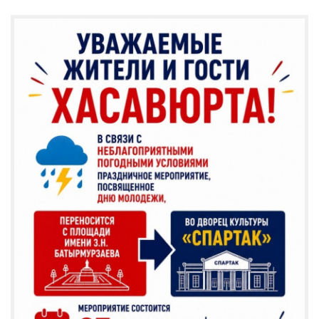
Категории
Новости
/
Культура
/
Информация