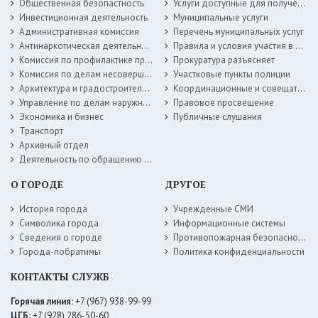
Общественная безопастность
Услуги доступные для получения в электронной форме
Инвестиционная деятельность
Муниципальные услуги
Административная комиссия
Перечень муниципальных услуг
Антинаркотическая деятельность
Правила и условия участия в жилищных программах
Комиссия по профилактике правонарушений
Прокуратура разъясняет
Комиссия по делам несовершеннолетних
Участковые пункты полиции
Архитектура и градостроительство
Координационные и совещательные органы
Управление по делам наружной рекламы
Правовое просвещение
Экономика и бизнес
Публичные слушания
Транспорт
Архивный отдел
Деятельность по обращению с животными без владельцев
О ГОРОДЕ
ДРУГОЕ
История города
Учрежденные СМИ
Символика города
Информационные системы
Сведения о городе
Противопожарная безопасность
Города-побратимы
Политика конфиденциальности
КОНТАКТЫ СЛУЖБ
Горячая линия:
+7 (967) 938-99-99
ЦГБ:
+7 (928) 286-50-60