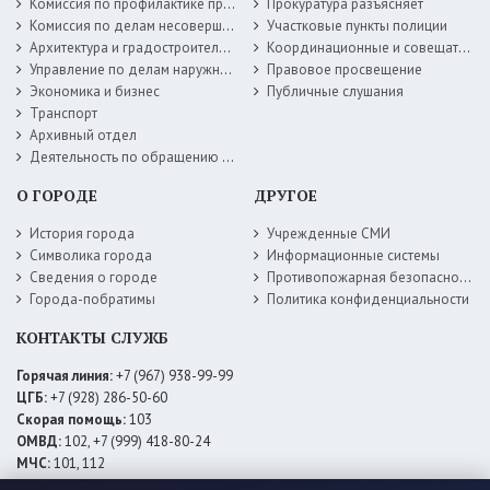
Комиссия по профилактике правонарушений
Прокуратура разъясняет
Комиссия по делам несовершеннолетних
Участковые пункты полиции
Архитектура и градостроительство
Координационные и совещательные органы
Управление по делам наружной рекламы
Правовое просвещение
Экономика и бизнес
Публичные слушания
Транспорт
Архивный отдел
Деятельность по обращению с животными без владельцев
О ГОРОДЕ
ДРУГОЕ
История города
Учрежденные СМИ
Символика города
Информационные системы
Сведения о городе
Противопожарная безопасность
Города-побратимы
Политика конфиденциальности
КОНТАКТЫ СЛУЖБ
Горячая линия:
+7 (967) 938-99-99
ЦГБ:
+7 (928) 286-50-60
Скорая помощь:
103
ОМВД:
102, +7 (999) 418-80-24
МЧС:
101, 112
ЕДДС:
+7 (928) 576-09-83